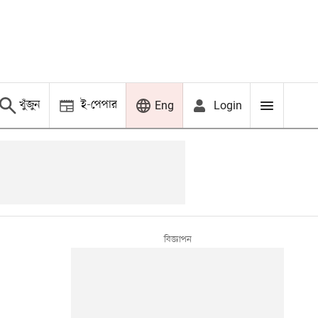
খুঁজুন
ই-পেপার
Login
Eng