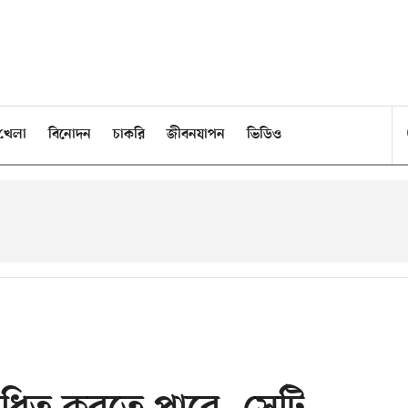
খেলা
বিনোদন
চাকরি
জীবনযাপন
ভিডিও