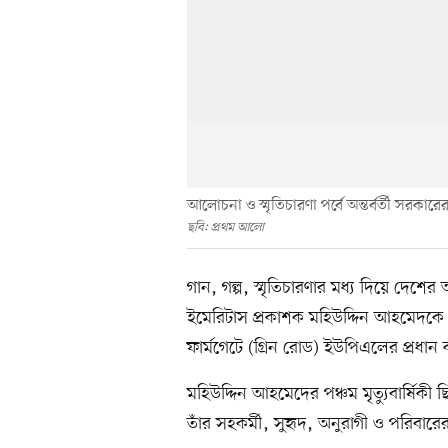
আলোচনা ও স্মৃতিচারণা পর্বে অন্তর্বর্তী সরকার
ছবি: প্রথম আলো
গান, গল্প, স্মৃতিচারণার মধ্য দিয়ে দেশের অ
ইমেরিটাস প্রকাশক মহিউদ্দিন আহমেদকে 
ফার্মগেটে (গ্রিন রোড) ইউপিএলের প্রধান
মহিউদ্দিন আহমেদের পঞ্চম মৃত্যুবার্ষিক
তাঁর সহকর্মী, সুহৃদ, অনুরাগী ও পরি