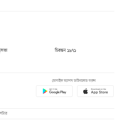
ধুসভা
চিরন্তন ১৯৭১
মোবাইল অ্যাপস ডাউনলোড করুন
েটার