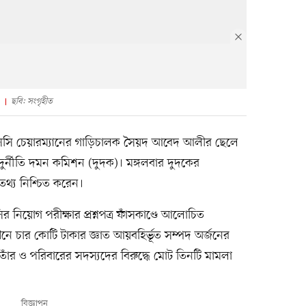
ছবি: সংগৃহীত
পিএসসি চেয়ারম্যানের গাড়িচালক সৈয়দ আবেদ আলীর ছেলে
দুর্নীতি দমন কমিশন (দুদক)। মঙ্গলবার দুদকের
থ্য নিশ্চিত করেন।
িয়োগ পরীক্ষার প্রশ্নপত্র ফাঁসকাণ্ডে আলোচিত
নে চার কোটি টাকার জ্ঞাত আয়বহির্ভূত সম্পদ অর্জনের
ঁর ও পরিবারের সদস্যদের বিরুদ্ধে মোট তিনটি মামলা