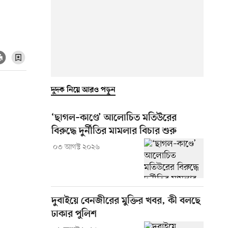
দুদক নিয়ে আরও পড়ুন
‘ছাগল–কাণ্ডে’ আলোচিত মতিউরের
বিরুদ্ধে দুর্নীতির মামলার বিচার শুরু
০৩ আগস্ট ২০২৬
দুবাইয়ে বেনজীরের মুক্তির খবর, কী বলছে
ঢাকার পুলিশ