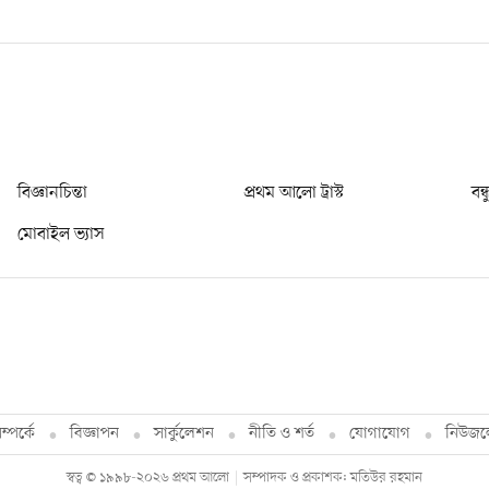
বিজ্ঞানচিন্তা
প্রথম আলো ট্রাস্ট
বন্
মোবাইল ভ্যাস
্পর্কে
বিজ্ঞাপন
সার্কুলেশন
নীতি ও শর্ত
যোগাযোগ
নিউজল
স্বত্ব © ১৯৯৮-২০২৬ প্রথম আলো
সম্পাদক ও প্রকাশক: মতিউর রহমান