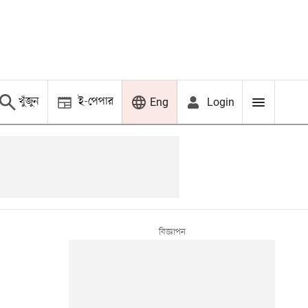
খুঁজুন
ই-পেপার
Login
Eng