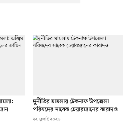
মামলা:
দুর্নীতির মামলায় টেকনাফ উপজেলা
্যান
পরিষদের সাবেক চেয়ারম্যানের কারাদণ্ড
২২ জুলাই ২০২৬