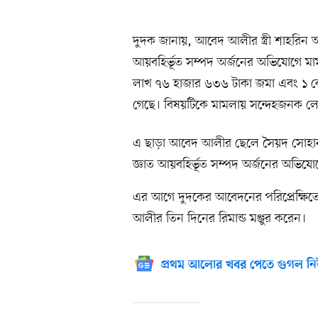
দুদক জানায়, আবেদ আলীর স্ত্রী শাহরিন আ
আয়বহির্ভূত সম্পদ অর্জনের অভিযোগে মামল
লাখ ৭৬ হাজার ৬৩৬ টাকা জমা এবং ১ কো
গেছে। বিষয়টিকে মামলায় সন্দেহজনক লে
এ ছাড়া আবেদ আলীর ছেলে সৈয়দ সোহানুর
জ্ঞাত আয়বহির্ভূত সম্পদ অর্জনের অভিয
এর আগে দুদকের আবেদনের পরিপ্রেক্ষিত
আলীর তিন দিনের রিমান্ড মঞ্জুর করেন।
প্রথম আলোর খবর পেতে গুগল নি