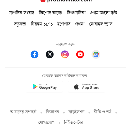
নাগরিক সংবাদ
কিশোর আলো
বিজ্ঞানচিন্তা
প্রথম আলো ট্রাস্ট
বন্ধুসভা
চিরন্তন ১৯৭১
ইপেপার
প্রথমা
মোবাইল ভ্যাস
অনুসরণ করুন
মোবাইল অ্যাপস ডাউনলোড করুন
আমাদের সম্পর্কে
বিজ্ঞাপন
সার্কুলেশন
নীতি ও শর্ত
যোগাযোগ
নিউজলেটার