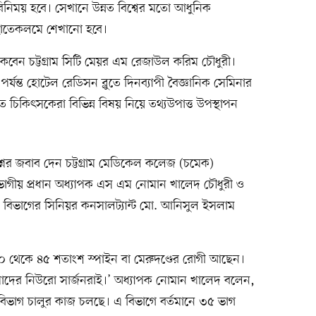
িনিময় হবে। সেখানে উন্নত বিশ্বের মতো আধুনিক
 হাতেকলমে শেখানো হবে।
থাকবেন চট্টগ্রাম সিটি মেয়র এম রেজাউল করিম চৌধুরী।
 পর্যন্ত হোটেল রেডিসন ব্লুতে দিনব্যাপী বৈজ্ঞানিক সেমিনার
াত চিকিৎসকেরা বিভিন্ন বিষয় নিয়ে তথ্যউপাত্ত উপস্থাপন
রশ্নের জবাব দেন চট্টগ্রাম মেডিকেল কলেজ (চমেক)
িভাগীয় প্রধান অধ্যাপক এস এম নোমান খালেদ চৌধুরী ও
 বিভাগের সিনিয়র কনসালট্যান্ট মো. আনিসুল ইসলাম
৩০ থেকে ৪৫ শতাংশ স্পাইন বা মেরুদণ্ডের রোগী আছেন।
াদের নিউরো সার্জনরাই।’ অধ্যাপক নোমান খালেদ বলেন,
ন বিভাগ চালুর কাজ চলছে। এ বিভাগে বর্তমানে ৩৫ ভাগ