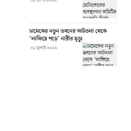
০১ আগস্ট ২০২৬
ঢামেকের নতুন ভবনের আটতলা থেকে
‘লাফিয়ে পড়ে’ নারীর মৃত্যু
৩১ জুলাই ২০২৬