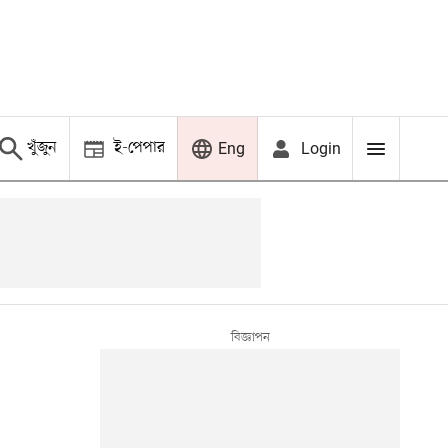
খুঁজুন
ই-পেপার
Login
Eng