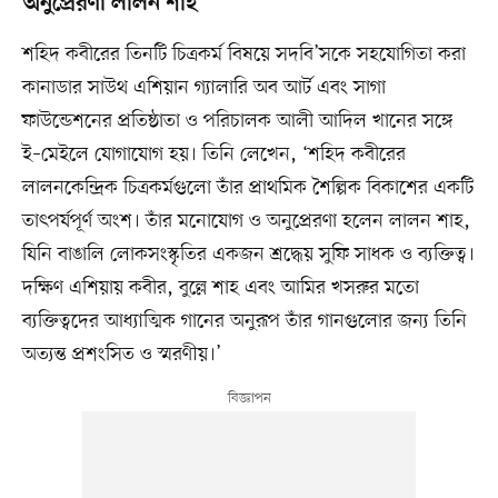
অনুপ্রেরণা লালন শাহ
শহিদ কবীরের তিনটি চিত্রকর্ম বিষয়ে সদবি’সকে সহযোগিতা করা
কানাডার সাউথ এশিয়ান গ্যালারি অব আর্ট এবং সাগা
ফাউন্ডেশনের প্রতিষ্ঠাতা ও পরিচালক আলী আদিল খানের সঙ্গে
ই–মেইলে যোগাযোগ হয়। তিনি লেখেন, ‘শহিদ কবীরের
লালনকেন্দ্রিক চিত্রকর্মগুলো তাঁর প্রাথমিক শৈল্পিক বিকাশের একটি
তাৎপর্যপূর্ণ অংশ। তাঁর মনোযোগ ও অনুপ্রেরণা হলেন লালন শাহ,
যিনি বাঙালি লোকসংস্কৃতির একজন শ্রদ্ধেয় সুফি সাধক ও ব্যক্তিত্ব।
দক্ষিণ এশিয়ায় কবীর, বুল্লে শাহ এবং আমির খসরুর মতো
ব্যক্তিত্বদের আধ্যাত্মিক গানের অনুরূপ তাঁর গানগুলোর জন্য তিনি
অত্যন্ত প্রশংসিত ও স্মরণীয়।’