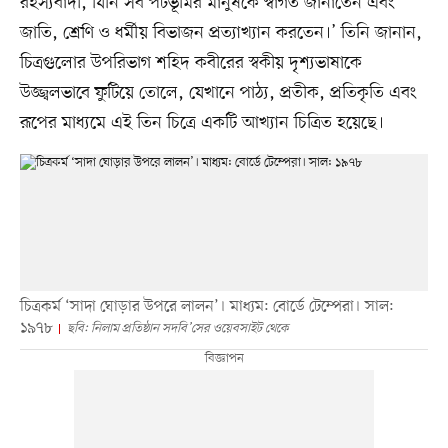
রহস্যবাদী, যিনি সব পটভূমির মানুষকে স্বাগত জানাতেন এবং
জাতি, শ্রেণি ও ধর্মীয় বিভাজন প্রত্যাখ্যান করতেন।’ তিনি জানান,
চিত্রগুলোর উপরিভাগ শহিদ কবীরের স্বকীয় দৃশ্যভাষাকে
উজ্জ্বলভাবে ফুটিয়ে তোলে, যেখানে পাঠ্য, প্রতীক, প্রতিকৃতি এবং
রূপের মাধ্যমে এই তিন চিত্রে একটি আখ্যান চিত্রিত হয়েছে।
চিত্রকর্ম ‘সাদা ঘোড়ার উপরে লালন’। মাধ্যম: বোর্ডে টেম্পেরা। সাল:
১৯৭৮
ছবি: নিলাম প্রতিষ্ঠান সদবি’সের ওয়েবসাইট থেকে