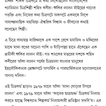
মন্দির’ শীর্ষক চিত্রকর্মে এ কথা লিখেছিলেন বাংলাদেশের
খ্যাতিমান চিত্রশিল্পী শহিদ কবীর। ফকির লালন সাঁইয়ের গানের
পঙ্‌ক্তি এবং নিজের কথা চিত্রপটে অকপটে একসঙ্গে লিখে
অসাম্প্রদায়িক-সহজিয়া-ঐশ্বরিক বিশ্বাস ও জীবনের কথাই
বলেছেন শিল্পী।
এ চিত্রে বাদ্যযন্ত্র সারিন্দাকে এক পাশে রেখে মসজিদ ও মন্দিরের
মাঝে সাদা রঙের অচেনা পাখি ও দাঁড়িপাল্লা হাতে এঁকেছেন এক
প্রতীকী ফকির লালন সাঁই। গত শতকের সত্তরের দশকে শহিদ
কবীরের আঁকা লালন পর্বের চিত্রমালা বাংলার মানুষের
ইহলৌকিকতার প্রেক্ষাপটে অপার্থিব ও পারমার্থিকতার মনোজগতের
অনন্য দলিল।
এই চিত্রকর্ম ছাড়াও ১৯৭৮ সালে আঁকা ‘সাদা ঘোড়ার উপরে
লালন’ এবং ১৯৭৯ সালে আঁকা ‘কালের যাত্রামঞ্চ’ চিত্রকর্ম নিলাম
করতে যাচ্ছে বিশ্বখ্যাত শিল্পকর্ম নিলামকারী প্রতিষ্ঠান সদবি’স। এর