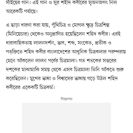
সাঁইয়ের গান। এই গান ও সুর শহীদ কবীরের সৃজনজগৎ নিল
আরেকটি পর্যায়ে।
এ ছাড়া ধারণা করা যায়, পুঁথিচিত্র ও মোগল ক্ষুদ্র চিত্রশিল্প
(মিনিয়েচার) থেকেও অনুপ্রাণিত হয়েছিলেন শহিদ কবীর। এরই
ধারাবাহিকতায় লালনদর্শন, ভাব, শব্দ, সংকেত, প্রতীক ও
পঙ্‌ক্তিতে শহিদ কবীর বাংলাদেশের আধুনিক চিত্রকলার পরম্পরায়
মেনে আঁকলেন লালন পর্বের চিত্রমালা। গত শতকের সত্তরের
দশকের মাঝামাঝি সময় থেকে এসব চিত্রমালা তিনি আঁকতে শুরু
করেছিলেন। মুখের ভাষা ও বিশ্বাসের ভাষায় গড়ে উঠল শহিদ
কবীরের একেকটি চিত্রকর্ম।