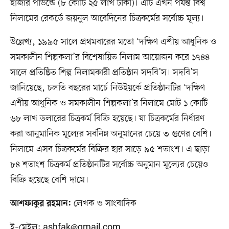
হাজার পাউন্ডে (৮ কোটি ২৫ লাখ টাকা)। এটি এখন পর্যন্ত বিশ্ব
নিলামের রেকর্ডে জয়নুল আবেদিনের চিত্রকর্মের সর্বোচ্চ মূল্য।
উল্লেখ্য, ১৯৯৫ সালে প্রথমবারের মতো ‘দক্ষিণ এশীয় আধুনিক ও
সমকালীন শিল্পকলা’র বিশেষায়িত নিলাম আয়োজন করে ১৭৪৪
সালে প্রতিষ্ঠিত শিল্প নিলামকারী প্রতিষ্ঠান সদবি’স। সদবি’স
জানিয়েছে, চলতি বছরের মার্চে নিউইয়র্কে প্রতিষ্ঠানটির ‘দক্ষিণ
এশীয় আধুনিক ও সমকালীন শিল্পকলা’র নিলামে মোট ১ কোটি
৬৮ লাখ ডলারের চিত্রকর্ম বিক্রি হয়েছে। যা চিত্রকর্মের নির্ধারণ
করা আনুমানিক মূল্যের সর্বনিম্ন অনুমানের চেয়ে ৩ গুণের বেশি।
নিলামে এসব চিত্রকর্মের বিক্রির হার সাড়ে ৯৫ শতাংশ। এ ছাড়া
৮৪ শতাংশ চিত্রকর্ম প্রতিষ্ঠানটির সর্বোচ্চ অনুমান মূল্যের চেয়েও
বিক্রি হয়েছে বেশি দামে।
লেখক ও সাংবাদিক
আশফাকুর রহমান:
ই–মেইল:
ashfak@gmail.com