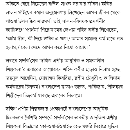
আঁকতে বেছে নিয়েছেন বাউল-সাধক ঘরানার জীবন। ফকির
লালন সাঁইয়ের কথার অনুপ্রেরণায় লিখেছেন আপন জীবন থেকে
পাওয়া উপলব্ধির সারমর্ম। তাই লালন–বিষয়ক প্রদর্শনীর
ক্যাটালগে ‘প্রার্থনা’ শিরোনামের লেখায় শহিদ কবীর লিখেছেন,
‘আমি দীন, কী দিয়ে শুধিব এ ঋণ।/ আমার সামান্য কর্ম হাতে নত
হলাম,/ বেলা শেষে আপন করে নিয়ো আমায়।’
লন্ডনে সদবি’সের ‘দক্ষিণ এশীয় আধুনিক ও সমকালীন
শিল্পকলা’র এবারের আয়োজনে শহিদ কবীর ছাড়াও নিলাম হচ্ছে
জয়নুল আবেদিন, মোহাম্মদ কিবরিয়া, রশীদ চৌধুরী ও কালিদাস
কর্মকারের চিত্রকর্ম। বাংলাদেশ ছাড়াও ভারত, পাকিস্তান, শ্রীলঙ্কার
শিল্পীদের চিত্রকর্ম থাকছে এবারের নিলামে।
দক্ষিণ এশীয় শিল্পকলার প্রেক্ষাপটে বাংলাদেশের আধুনিক
চিত্রকলার বৈশিষ্ট্য সম্পর্কে সদবি’সের ভারতীয় ও দক্ষিণ এশীয়
শিল্পকলা বিভাগের কো-ওয়ার্ল্ডওয়াইড হেড মঞ্জরি সিহারে সুতিন