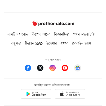
নাগরিক সংবাদ
কিশোর আলো
বিজ্ঞানচিন্তা
প্রথম আলো ট্রাস্ট
বন্ধুসভা
চিরন্তন ১৯৭১
ইপেপার
প্রথমা
মোবাইল ভ্যাস
অনুসরণ করুন
মোবাইল অ্যাপস ডাউনলোড করুন