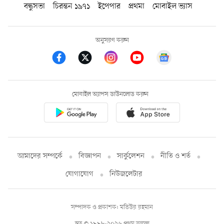
বন্ধুসভা
চিরন্তন ১৯৭১
ইপেপার
প্রথমা
মোবাইল ভ্যাস
অনুসরণ করুন
মোবাইল অ্যাপস ডাউনলোড করুন
আমাদের সম্পর্কে
বিজ্ঞাপন
সার্কুলেশন
নীতি ও শর্ত
যোগাযোগ
নিউজলেটার
সম্পাদক ও প্রকাশক: মতিউর রহমান
স্বত্ব © ১৯৯৮-২০২৬ প্রথম আলো