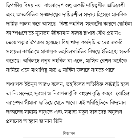
দ্বিপক্ষীয় বিষয় নয়। বাংলাদেশ শুধু একটি দায়িত্বশীল প্রতিবেশী
এবং আন্তর্জাতিক সম্প্রদায়ের দায়িত্বশীল সদস্য হিসেবে মানবিক
দায়িত্ব পালন করে আসছে। কিন্তু তহবিল–সংকটের কারণে রোহিঙ্গা
ক্যাম্পগুলোতে ন্যূনতম জীবনমান বজায় রাখার যৌথ প্রয়াসও
ভেঙে পড়ার উপক্রম হয়েছে। বিশ্ব খাদ্য কর্মসূচি তাদের জরুরি
সহায়তা কার্যক্রমে মারাত্মক তহবিলঘাটতির বিষয়ে ইতিমধ্যে সতর্ক
করেছে। অবিলম্বে নতুন তহবিল না এলে, মাসিক রেশন অর্ধেকে
নামিয়ে এনে মাথাপিছু মাত্র ৬ মার্কিন ডলারে নামতে পারে।
অধ্যাপক ইউনূস আরও বলেন, তহবিলের অতিরিক্ত কাটছাঁট হলে
তা নিঃসন্দেহে সুরক্ষা ও নিরাপত্তাঝুঁকি বহুগুণ বৃদ্ধি করবে। রোহিঙ্গা
ক্যাম্পের সীমানা ছাড়িয়ে যেতে পারে। এই পরিস্থিতিতে বিদ্যমান
দাতাদের সাহায্য বাড়াতে এবং সম্ভাব্য নতুন দাতাদের অনুদান
প্রদানের আহ্বান জানান তিনি।