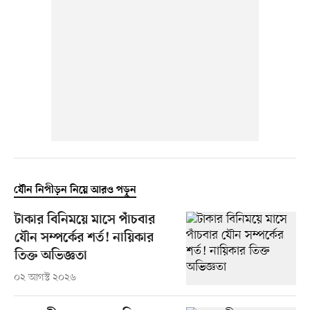
যৌন নিপীড়ন নিয়ে আরও পড়ুন
টাকার বিনিময়ে মাসে পাঁচবার
যৌন সম্পর্কের শর্ত! নায়িকার
তিক্ত অভিজ্ঞতা
০২ আগস্ট ২০২৬