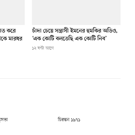
ঘাত করে
চাঁদা চেয়ে সন্ত্রাসী ইমনের হুমকির অডিও,
ীকে মারধর
‘এক কোটি বলতেছি এক কোটি নিব’
১২ ঘণ্টা আগে
ধুসভা
চিরন্তন ১৯৭১