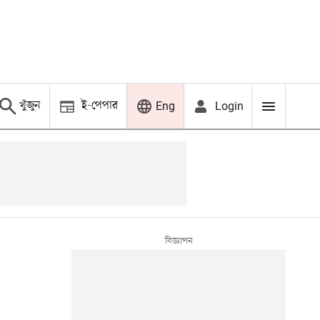
খুঁজুন
ই-পেপার
Login
Eng