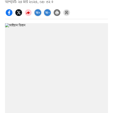
আপডেট: ২৪ মার্চ ২০২৪, ০৫: ৩২