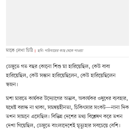
মাকে লেখা চিঠি
ছবি: পরিবারের কাছ থেকে পাওয়া
ডেঙ্গুতে গত বছর কোনো শিশু মা হারিয়েছিল, কেউ বাবা
হারিয়েছিল, কেউ সন্তান হারিয়েছিলেন, কেউ হারিয়েছিলেন
স্বজন।
মশা মারতে কার্যকর উদ্যোগের অভাব, অকার্যকর ওষুধের ব্যবহার,
যথেষ্ট বরাদ্দ না থাকা, সমন্বয়হীনতা, চিকিৎসার সংকট—নানা দিক
তখন সামনে এসেছিল। বিভিন্ন দেশের তথ্য বিশ্লেষণ করে তখন
দেখা গিয়েছিল, ডেঙ্গুতে বাংলাদেশেই মৃত্যুহার সবচেয়ে বেশি।