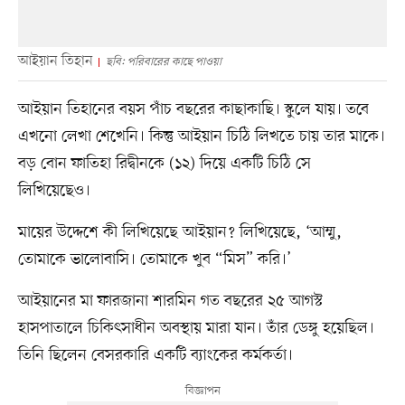
আইয়ান তিহান
ছবি: পরিবারের কাছে পাওয়া
আইয়ান তিহানের বয়স পাঁচ বছরের কাছাকাছি। স্কুলে যায়। তবে
এখনো লেখা শেখেনি। কিন্তু আইয়ান চিঠি লিখতে চায় তার মাকে।
বড় বোন ফাতিহা রিদ্বীনকে (১২) দিয়ে একটি চিঠি সে
লিখিয়েছেও।
মায়ের উদ্দেশে কী লিখিয়েছে আইয়ান? লিখিয়েছে, ‘আম্মু,
তোমাকে ভালোবাসি। তোমাকে খুব “মিস” করি।’
আইয়ানের মা ফারজানা শারমিন গত বছরের ২৫ আগস্ট
হাসপাতালে চিকিৎসাধীন অবস্থায় মারা যান। তাঁর ডেঙ্গু হয়েছিল।
তিনি ছিলেন বেসরকারি একটি ব্যাংকের কর্মকর্তা।