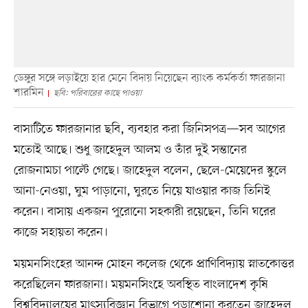
ডেঙ্গুর সঙ্গে লড়াইয়ে হার মেনে বিদায় নিয়েছেন ব্যাংক কর্মকর্তা ফারজানা
শারমিন
ছবি: পরিবারের কাছে পাওয়া
বাসাটিতে ফারজানার ছবি, ব্যবহার করা জিনিসপত্র—সব আগের
মতোই আছে। শুধু জাহেদুল আলম ও তাঁর দুই সন্তানের
রোজনামচা পাল্টে গেছে। জাহেদুল বলেন, ছেলে-মেয়েদের স্কুলে
আনা-নেওয়া, ঘুম পাড়ানো, ঘুরতে নিয়ে যাওয়ার কাজ তিনিই
করেন। বাসায় একজন পুরোনো সহকারী রয়েছেন, তিনি ঘরের
কাজে সহায়তা করেন।
ময়মনসিংহের আনন্দ মোহন কলেজ থেকে প্রাণিবিদ্যায় স্নাতকোত্তর
করেছিলেন ফারজানা। ময়মনসিংহে অবস্থিত বাংলাদেশ কৃষি
বিশ্ববিদ্যালয়ের মাৎস্যবিজ্ঞান বিভাগে পড়াশোনা করতেন জাহেদুল