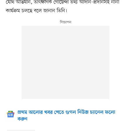
যৌথ অভিযান, তাৎক্ষণিক গোয়েন্দা তথ্য আদান-প্রদানসহ নানা
কার্যক্রম চলছে বলে জানান তিনি।
প্রথম আলোর খবর পেতে গুগল নিউজ চ্যানেল ফলো
করুন