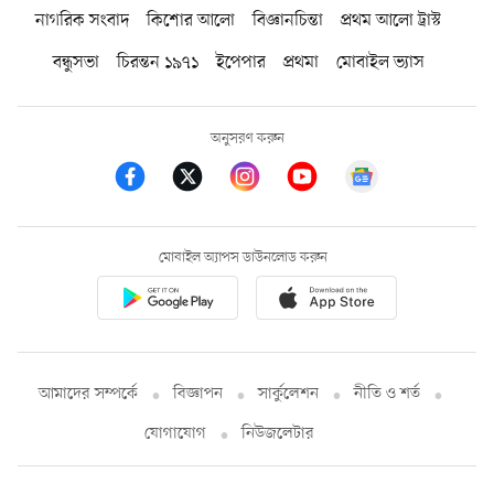
নাগরিক সংবাদ
কিশোর আলো
বিজ্ঞানচিন্তা
প্রথম আলো ট্রাস্ট
বন্ধুসভা
চিরন্তন ১৯৭১
ইপেপার
প্রথমা
মোবাইল ভ্যাস
অনুসরণ করুন
মোবাইল অ্যাপস ডাউনলোড করুন
আমাদের সম্পর্কে
বিজ্ঞাপন
সার্কুলেশন
নীতি ও শর্ত
যোগাযোগ
নিউজলেটার