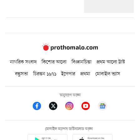
নাগরিক সংবাদ
কিশোর আলো
বিজ্ঞানচিন্তা
প্রথম আলো ট্রাস্ট
বন্ধুসভা
চিরন্তন ১৯৭১
ইপেপার
প্রথমা
মোবাইল ভ্যাস
অনুসরণ করুন
মোবাইল অ্যাপস ডাউনলোড করুন