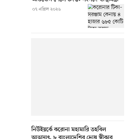
০৭ এপ্রিল ২০২৬
নিউইয়র্কে করোনা মহামারি তহবিল
আত্মসাৎ, ৮ বাংলাদেশির দোষ স্বীকার