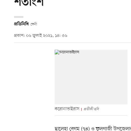
শতাংশ
প্রতিনিধি
ফেনী
প্রকাশ: ০৬ জুলাই ২০২১, ১৪: ৩৬
করোনাভাইরাস
প্রতীকী ছবি
ছালেহা বেগম (৭৪) ও ফুলগাজী উপজেলার 