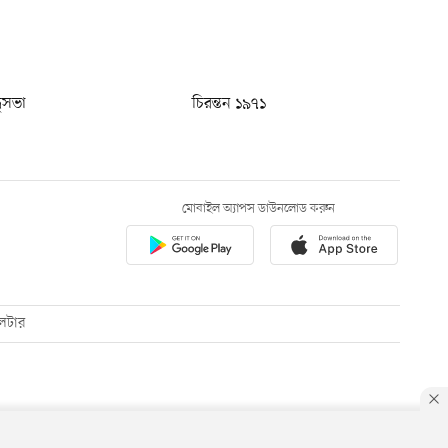
ধুসভা
চিরন্তন ১৯৭১
মোবাইল অ্যাপস ডাউনলোড করুন
েটার