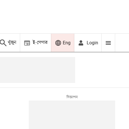
খুঁজুন
ই-পেপার
Login
Eng