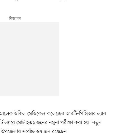
ল মালেক উকিল মেডিকেল কলেজের আরটি-পিসিআর ল্যাব
্সপার্ট ল্যাবে মোট ২৩১ জনের নমুনা পরীক্ষা করা হয়। নতুন
র উপজেলায় সর্বোচ্চ ৬৭ জন রয়েছেন।