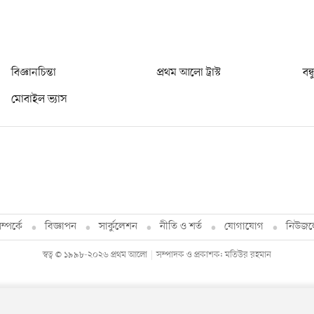
বিজ্ঞানচিন্তা
প্রথম আলো ট্রাস্ট
বন্
মোবাইল ভ্যাস
্পর্কে
বিজ্ঞাপন
সার্কুলেশন
নীতি ও শর্ত
যোগাযোগ
নিউজল
স্বত্ব © ১৯৯৮-২০২৬ প্রথম আলো
সম্পাদক ও প্রকাশক: মতিউর রহমান