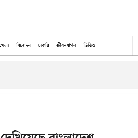
খেলা
বিনোদন
চাকরি
জীবনযাপন
ভিডিও