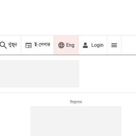
খুঁজুন
ই-পেপার
Login
Eng