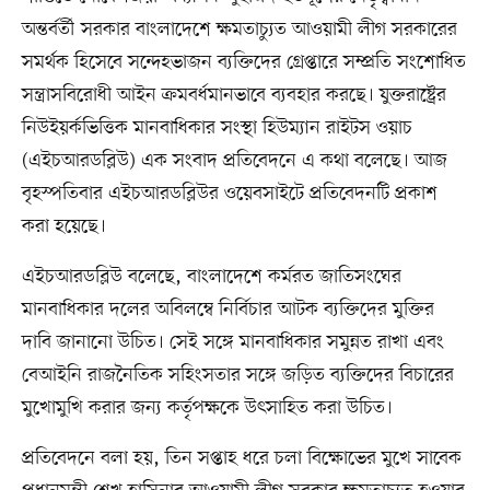
অন্তর্বর্তী সরকার বাংলাদেশে ক্ষমতাচ্যুত আওয়ামী লীগ সরকারের
সমর্থক হিসেবে সন্দেহভাজন ব্যক্তিদের গ্রেপ্তারে সম্প্রতি সংশোধিত
সন্ত্রাসবিরোধী আইন ক্রমবর্ধমানভাবে ব্যবহার করছে। যুক্তরাষ্ট্রের
নিউইয়র্কভিত্তিক মানবাধিকার সংস্থা হিউম্যান রাইটস ওয়াচ
(এইচআরডব্লিউ) এক সংবাদ প্রতিবেদনে এ কথা বলেছে। আজ
বৃহস্পতিবার এইচআরডব্লিউর ওয়েবসাইটে প্রতিবেদনটি প্রকাশ
করা হয়েছে।
এইচআরডব্লিউ বলেছে, বাংলাদেশে কর্মরত জাতিসংঘের
মানবাধিকার দলের অবিলম্বে নির্বিচার আটক ব্যক্তিদের মুক্তির
দাবি জানানো উচিত। সেই সঙ্গে মানবাধিকার সমুন্নত রাখা এবং
বেআইনি রাজনৈতিক সহিংসতার সঙ্গে জড়িত ব্যক্তিদের বিচারের
মুখোমুখি করার জন্য কর্তৃপক্ষকে উৎসাহিত করা উচিত।
প্রতিবেদনে বলা হয়, তিন সপ্তাহ ধরে চলা বিক্ষোভের মুখে সাবেক