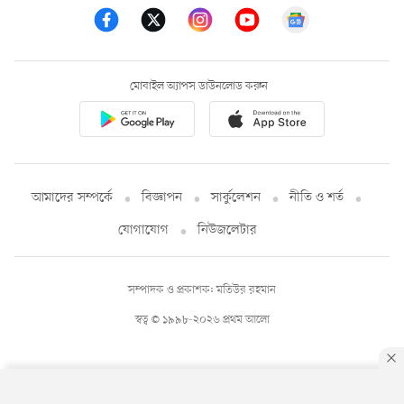
মোবাইল অ্যাপস ডাউনলোড করুন
আমাদের সম্পর্কে
বিজ্ঞাপন
সার্কুলেশন
নীতি ও শর্ত
যোগাযোগ
নিউজলেটার
সম্পাদক ও প্রকাশক: মতিউর রহমান
স্বত্ব © ১৯৯৮-২০২৬ প্রথম আলো