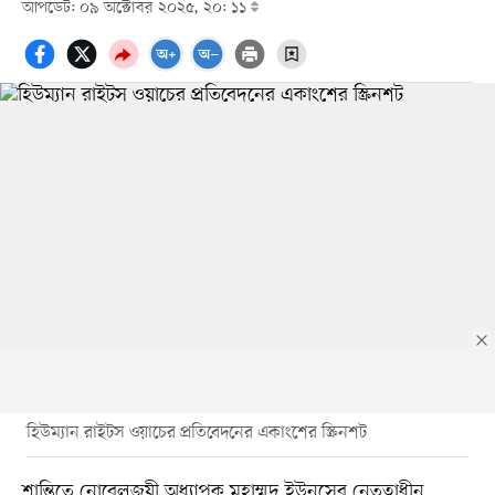
আপডেট: ০৯ অক্টোবর ২০২৫, ২০: ১১
হিউম্যান রাইটস ওয়াচের প্রতিবেদনের একাংশের স্ক্রিনশট
শান্তিতে নোবেলজয়ী অধ্যাপক মুহাম্মদ ইউনূসের নেতৃত্বাধীন