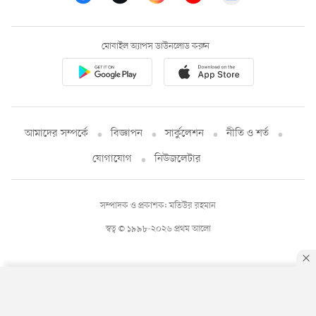
মোবাইল অ্যাপস ডাউনলোড করুন
আমাদের সম্পর্কে
বিজ্ঞাপন
সার্কুলেশন
নীতি ও শর্ত
যোগাযোগ
নিউজলেটার
সম্পাদক ও প্রকাশক: মতিউর রহমান
স্বত্ব © ১৯৯৮-২০২৬ প্রথম আলো
By using this site, you agree to our
Privacy Policy
.
OK