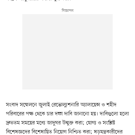
সংবাদ সম্মেলনে জুলাই রেভোল্যুশনারি অ্যালায়েন্স ও শহীদ
পরিবারের পক্ষ থেকে চার দফা দাবি জানানো হয়। দাবিগুলো হলো
দ্রুততম সময়ের মধ্যে জাদুঘর উন্মুক্ত করা; যোগ্য ও সংশ্লিষ্ট
বিশেষজ্ঞদের বিশেষায়িত নিয়োগ নিশ্চিত করা; ষড়যন্ত্রকারীদের