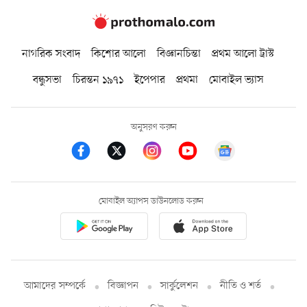
নাগরিক সংবাদ
কিশোর আলো
বিজ্ঞানচিন্তা
প্রথম আলো ট্রাস্ট
বন্ধুসভা
চিরন্তন ১৯৭১
ইপেপার
প্রথমা
মোবাইল ভ্যাস
অনুসরণ করুন
মোবাইল অ্যাপস ডাউনলোড করুন
আমাদের সম্পর্কে
বিজ্ঞাপন
সার্কুলেশন
নীতি ও শর্ত