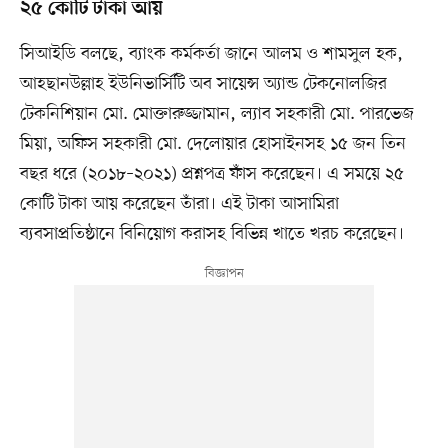
২৫ কোটি টাকা আয়
সিআইডি বলছে, ব্যাংক কর্মকর্তা জানে আলম ও শামসুল হক,
আহছানউল্লাহ ইউনিভার্সিটি অব সায়েন্স অ্যান্ড টেকনোলজির
টেকনিশিয়ান মো. মোক্তারুজ্জামান, ল্যাব সহকারী মো. পারভেজ
মিয়া, অফিস সহকারী মো. দেলোয়ার হোসাইনসহ ১৫ জন তিন
বছর ধরে (২০১৮–২০২১) প্রশ্নপত্র ফাঁস করেছেন। এ সময়ে ২৫
কোটি টাকা আয় করেছেন তাঁরা। এই টাকা আসামিরা
ব্যবসাপ্রতিষ্ঠানে বিনিয়োগ করাসহ বিভিন্ন খাতে খরচ করেছেন।