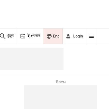
খুঁজুন
ই-পেপার
Login
Eng