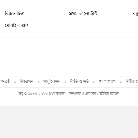
বিজ্ঞানচিন্তা
প্রথম আলো ট্রাস্ট
বন্
মোবাইল ভ্যাস
্পর্কে
বিজ্ঞাপন
সার্কুলেশন
নীতি ও শর্ত
যোগাযোগ
নিউজল
স্বত্ব © ১৯৯৮-২০২৬ প্রথম আলো
সম্পাদক ও প্রকাশক: মতিউর রহমান
By using this site, you agree to our
Privacy Policy
.
OK