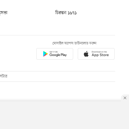
ধুসভা
চিরন্তন ১৯৭১
মোবাইল অ্যাপস ডাউনলোড করুন
েটার