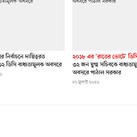
 নির্বাচনে দায়িত্বরত
২০১৮ এর ‘রাতের ভোটে’ ডিস
২ ডিসি বাধ্যতামূলক অবসরে
৩২ জন যুগ্ম সচিবকে বাধ্যতা
অবসরে পাঠাল সরকার
২৬
২৭ জুলাই ২০২৬