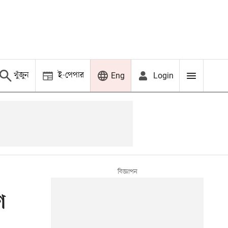
খুঁজুন
ই-পেপার
Login
Eng
ে