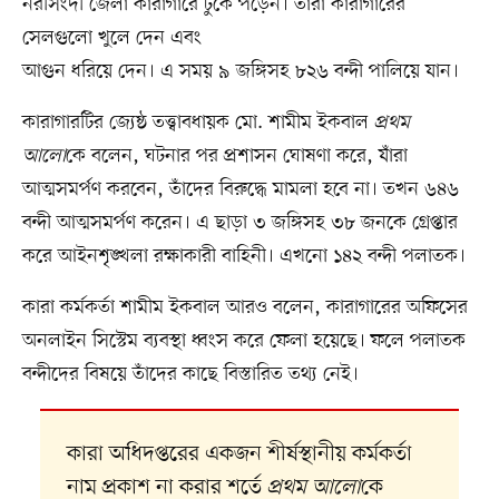
নরসিংদী জেলা কারাগারে ঢুকে পড়েন। তাঁরা কারাগারের
সেলগুলো খুলে দেন এবং
আগুন ধরিয়ে দেন। এ সময় ৯ জঙ্গিসহ ৮২৬ বন্দী পালিয়ে যান।
কারাগারটির জ্যেষ্ঠ তত্ত্বাবধায়ক মো. শামীম ইকবাল
প্রথম
আলো
কে বলেন, ঘটনার পর প্রশাসন ঘোষণা করে, যাঁরা
আত্মসমর্পণ করবেন, তাঁদের বিরুদ্ধে মামলা হবে না। তখন ৬৪৬
বন্দী আত্মসমর্পণ করেন। এ ছাড়া ৩ জঙ্গিসহ ৩৮ জনকে গ্রেপ্তার
করে আইনশৃঙ্খলা রক্ষাকারী বাহিনী। এখনো ১৪২ বন্দী পলাতক।
কারা কর্মকর্তা শামীম ইকবাল আরও বলেন, কারাগারের অফিসের
অনলাইন সিস্টেম ব্যবস্থা ধ্বংস করে ফেলা হয়েছে। ফলে পলাতক
বন্দীদের বিষয়ে তাঁদের কাছে বিস্তারিত তথ্য নেই।
কারা অধিদপ্তরের একজন শীর্ষস্থানীয় কর্মকর্তা
নাম প্রকাশ না করার শর্তে
প্রথম আলো
কে