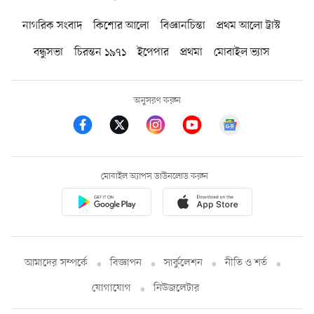
নাগরিক সংবাদ
কিশোর আলো
বিজ্ঞানচিন্তা
প্রথম আলো ট্রাস্ট
বন্ধুসভা
চিরন্তন ১৯৭১
ইপেপার
প্রথমা
মোবাইল ভ্যাস
অনুসরণ করুন
মোবাইল অ্যাপস ডাউনলোড করুন
আমাদের সম্পর্কে
বিজ্ঞাপন
সার্কুলেশন
নীতি ও শর্ত
যোগাযোগ
নিউজলেটার