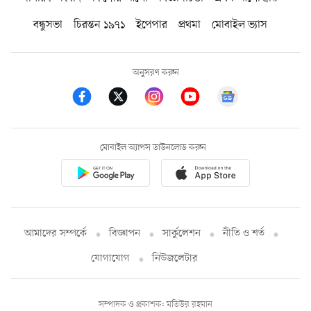
বন্ধুসভা
চিরন্তন ১৯৭১
ইপেপার
প্রথমা
মোবাইল ভ্যাস
অনুসরণ করুন
মোবাইল অ্যাপস ডাউনলোড করুন
আমাদের সম্পর্কে
বিজ্ঞাপন
সার্কুলেশন
নীতি ও শর্ত
যোগাযোগ
নিউজলেটার
সম্পাদক ও প্রকাশক: মতিউর রহমান