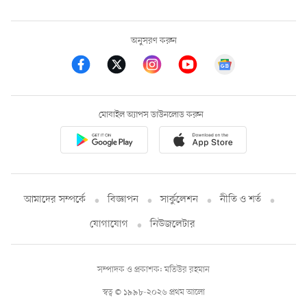
অনুসরণ করুন
মোবাইল অ্যাপস ডাউনলোড করুন
আমাদের সম্পর্কে
বিজ্ঞাপন
সার্কুলেশন
নীতি ও শর্ত
যোগাযোগ
নিউজলেটার
সম্পাদক ও প্রকাশক: মতিউর রহমান
স্বত্ব © ১৯৯৮-২০২৬ প্রথম আলো