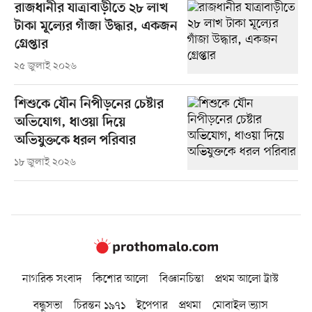
রাজধানীর যাত্রাবাড়ীতে ২৮ লাখ
টাকা মূল্যের গাঁজা উদ্ধার, একজন
গ্রেপ্তার
২৫ জুলাই ২০২৬
শিশুকে যৌন নিপীড়নের চেষ্টার
অভিযোগ, ধাওয়া দিয়ে
অভিযুক্তকে ধরল পরিবার
১৮ জুলাই ২০২৬
নাগরিক সংবাদ
কিশোর আলো
বিজ্ঞানচিন্তা
প্রথম আলো ট্রাস্ট
বন্ধুসভা
চিরন্তন ১৯৭১
ইপেপার
প্রথমা
মোবাইল ভ্যাস