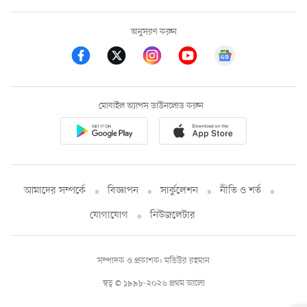
অনুসরণ করুন
মোবাইল অ্যাপস ডাউনলোড করুন
আমাদের সম্পর্কে
বিজ্ঞাপন
সার্কুলেশন
নীতি ও শর্ত
যোগাযোগ
নিউজলেটার
সম্পাদক ও প্রকাশক: মতিউর রহমান
স্বত্ব © ১৯৯৮-২০২৬ প্রথম আলো