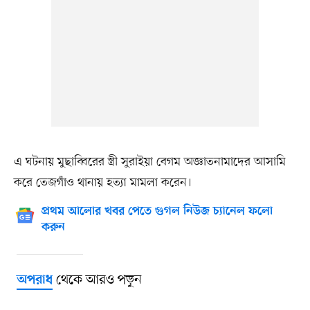
এ ঘটনায় মুছাব্বিরের স্ত্রী সুরাইয়া বেগম অজ্ঞাতনামাদের আসামি
করে তেজগাঁও থানায় হত্যা মামলা করেন।
প্রথম আলোর খবর পেতে গুগল নিউজ চ্যানেল ফলো
করুন
থেকে আরও পড়ুন
অপরাধ