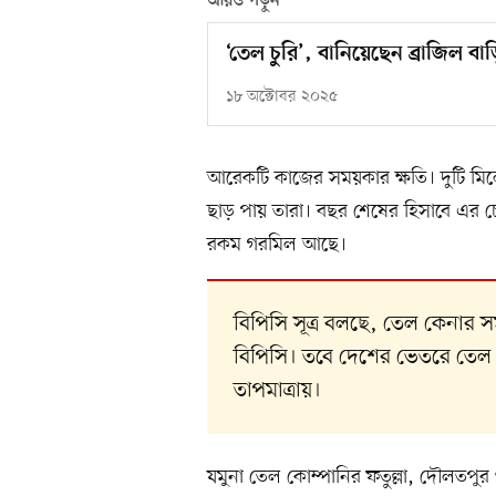
আরও পড়ুন
‘তেল চুরি’, বানিয়েছেন ব্রাজিল বা
১৮ অক্টোবর ২০২৫
আরেকটি কাজের সময়কার ক্ষতি। দুটি মিলে
ছাড় পায় তারা। বছর শেষের হিসাবে এর চ
রকম গরমিল আছে।
বিপিসি সূত্র বলছে, তেল কেনার স
বিপিসি। তবে দেশের ভেতরে তেল 
তাপমাত্রায়।
যমুনা তেল কোম্পানির ফতুল্লা, দৌলতপ