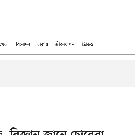
খেলা
বিনোদন
চাকরি
জীবনযাপন
ভিডিও