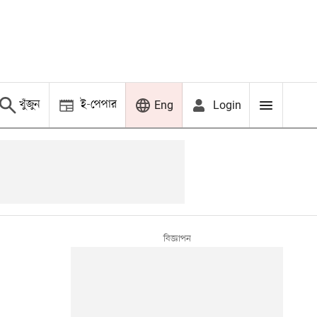
খুঁজুন
ই-পেপার
Login
Eng