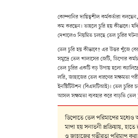
কোম্পানির দায়িত্বশীল কর্মকর্তারা বলছেন
কম করছেন। তাহলে চুরি হয় কীভাবে। যদি
দেখালেও নিয়মিত চলছে তেল চুরির ঘটন
তেল চুরি হয় কীভাবে? এর উত্তর খুঁজে বে
সমুদ্রে তেল খালাসের জেটি, ডিপোর কর্ম
তেল চুরির একটি বড় উপায় হলো ক্যালিব্র
লরি, জাহাজের তেল ধারণের সক্ষমতা পরীক্ষা 
ইনস্টিটিউশন (বিএসটিআই)। তেল চুরির চ
আসল সক্ষমতা ব্যবহার করে বাড়তি তেল চ
ডিপোতে তেল পরিমাপের মধ্যেও আছে
মাপা হয় সনাতনী প্রক্রিয়ায়, হাতে
ও জাহাজের গভীরতা পরিমাপ করা 