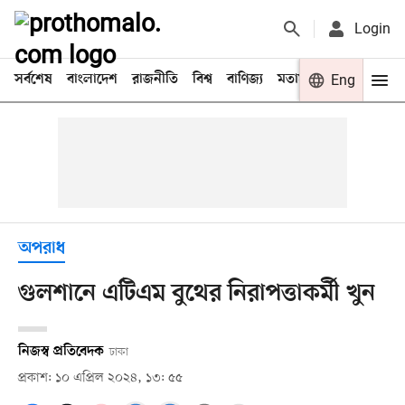
Login
সর্বশেষ
বাংলাদেশ
রাজনীতি
বিশ্ব
বাণিজ্য
মতামত
খেলা
Eng
বিনো
অপরাধ
গুলশানে এটিএম বুথের নিরাপত্তাকর্মী খুন
নিজস্ব প্রতিবেদক
ঢাকা
প্রকাশ: ১০ এপ্রিল ২০২৪, ১৩: ৫৫