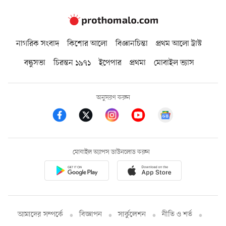
নাগরিক সংবাদ
কিশোর আলো
বিজ্ঞানচিন্তা
প্রথম আলো ট্রাস্ট
বন্ধুসভা
চিরন্তন ১৯৭১
ইপেপার
প্রথমা
মোবাইল ভ্যাস
অনুসরণ করুন
মোবাইল অ্যাপস ডাউনলোড করুন
আমাদের সম্পর্কে
বিজ্ঞাপন
সার্কুলেশন
নীতি ও শর্ত