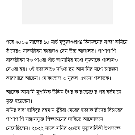
পরে ২০০৬ সালের ১০ মার্চ মৃত্যুদণ্ডপ্রাপ্ত তিনজনের সাজা কমিয়ে
তাঁদেরও যাবজ্জীবন কারাদণ্ড দেন উচ্চ আদালত। পাশাপাশি
যাবজ্জীবন দণ্ড পাওয়া পাঁচ আসামির মধ্যে দুজনকে খালাসও
দেওয়া হয়। ওই হত্যাকাণ্ডে দণ্ডিত ছয় আসামির মধ্যে চারজন
কারাগারে আছেন। মোকাম্মেল ও নুরুল এখনো পলাতক।
আরেক আসামি মুশফিক উদ্দিন টগর কারাভোগের পর বর্তমানে
মুক্ত হয়েছেন।
সনির বাবা হাবিবুর রহমান ভূঁইয়া মেয়ের হত্যাকারীদের বিচারের
পাশাপাশি সন্ত্রাসমুক্ত শিক্ষাঙ্গনের দাবিতে আন্দোলনে
নেমেছিলেন। ২০২২ সালে সনির ২০তম মৃত্যুবার্ষিকী উপলক্ষে