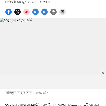
আপডেট: ০৮ জুন ২০২৪, ০৮: ৩১
সাবেকুন নাহার সনি
ফাইল ছবি।
২২ বছর আগে রাজধানীর বুয়েট ক্যাম্পাসে ছাত্রদলের দুই পক্ষের