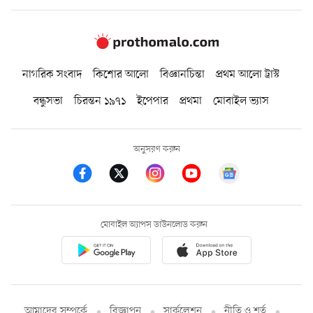
নাগরিক সংবাদ
কিশোর আলো
বিজ্ঞানচিন্তা
প্রথম আলো ট্রাস্ট
বন্ধুসভা
চিরন্তন ১৯৭১
ইপেপার
প্রথমা
মোবাইল ভ্যাস
অনুসরণ করুন
মোবাইল অ্যাপস ডাউনলোড করুন
আমাদের সম্পর্কে
বিজ্ঞাপন
সার্কুলেশন
নীতি ও শর্ত