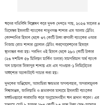
ঋণের গতিবিধি বিশ্লেষণ করে দুদক দেখতে পায়, ২০২৩ সালের ৪
ডিসেম্বর ইসলামী ব্যাংকের খাতুনগঞ্জ শাখার এস আলম ট্রেডিং
কোম্পানির হিসাব থেকে ৩৭ কোটি টাকা রূপালী ব্যাংকের ওআর
নিজাম রোড শাখার গ্লোবাল ট্রেডিং করপোরেশনের হিসাবে
স্থানান্তর করা হয়। পরদিন ওই হিসাব থেকে ২৯০ কোটি টাকার
(২৩ দশমিক ৫৮ মিলিয়ন মার্কিন ডলার) সমপরিমাণ অর্থ ব্যাংক
অব চায়নার সিঙ্গাপুর শাখায় এস এস পাওয়ার–১ লিমিটেডের
অফশোর অ্যাকাউন্টে পাচার করা হয়।
দুদকের অভিযোগ, আসামিরা ক্ষমতার অপব্যবহার, অপরাধমূলক
বিশ্বাসভঙ্গ, জালিয়াতি ও প্রতারণার মাধ্যমে ইসলামী ব্যাংকের
সফটওয়্যারে কারসাজি করে অনুমোদনহীন ঋণ প্রদান করেন। এর
মাধ্যমে মোট ৯ হাজার ২৮৩ কোটি ৯৩ লাখ টাকা (সুদ-আসলে