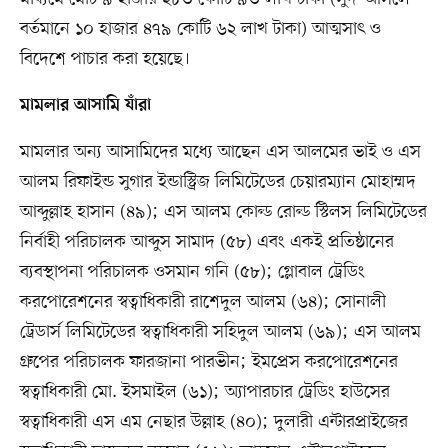
বর্তমানে ১০ হাজার ৪৭৯ কোটি ৬২ লাখ টাকা) আত্মসাৎ ও
বিদেশে পাচার করা হয়েছে।
মামলার আসামি যাঁরা
মামলার অন্য আসামিদের মধ্যে আছেন এস আলমের ভাই ও এস
আলম রিফাইন্ড সুগার ইন্ডাস্ট্রিজ লিমিটেডের চেয়ারম্যান মোহাম্মদ
আব্দুল্লাহ হাসান (৪৯); এস আলম কোল্ড রোল্ড স্টিলস লিমিটেডের
নির্বাহী পরিচালক আব্দুস সামাদ (৫৮) এবং একই প্রতিষ্ঠানের
ব্যবস্থাপনা পরিচালক ওসমান গনি (৫৮); গ্লোবাল ট্রেডিং
করপোরেশনের স্বত্বাধিকারী রাশেদুল আলম (৬৪); সোনালী
ট্রেডার্স লিমিটেডের স্বত্বাধিকারী সহিদুল আলম (৬৯); এস আলম
গ্রুপের পরিচালক ফারজানা পারভীন; ইমপ্রেস করপোরেশনের
স্বত্বাধিকারী মো. ইসমাইল (৬১); অ্যাপারচার ট্রেডিং হাউসের
স্বত্বাধিকারী এস এম নেছার উল্লাহ (৪০); দুলারী এন্টারপ্রাইজের