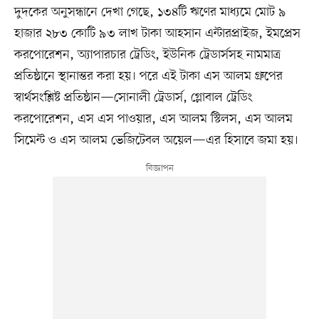
দুদকের অনুসন্ধানে দেখা গেছে, ১৩৪টি ঋণের মাধ্যমে মোট ৯
হাজার ২৮৩ কোটি ৯৩ লাখ টাকা আহসান এন্টারপ্রাইজ, ইমপ্রেস
করপোরেশন, অ্যাপারচার ট্রেডিং, ইউনিক ট্রেডার্সসহ নামমাত্র
প্রতিষ্ঠানে স্থানান্তর করা হয়। পরে এই টাকা এস আলম গ্রুপের
স্বার্থসংশ্লিষ্ট প্রতিষ্ঠান—সোনালী ট্রেডার্স, গ্লোবাল ট্রেডিং
করপোরেশন, এস এস পাওয়ার, এস আলম স্টিলস, এস আলম
সিমেন্ট ও এস আলম ভেজিটেবল অয়েল—এর হিসাবে জমা হয়।