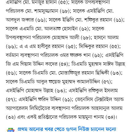
এসভিপি মো. মনজুর হাসান (৫৫); সাবেক উপব্যবস্থাপনা
পরিচালক মো. শামসুজ্জামান (৬৮); সাবেক এসইভিপি মো.
আবদুল জব্বার (৬৬); সাবেক ইভিপি মো. শফিকুর রহমান (৬১);
সাবেক এএমডি মো. আলতাফ হোসাইন (৬২); সাবেক
উপব্যবস্থাপনা পরিচালক মোহাম্মদ আলী (৬৮); হাসনে আলম
(৬৬); এ এ এম হাবীবুর রহমান (৬৫); সিদ্দিকুর রহমান (৫৫);
বর্তমান ব্যবস্থাপনা পরিচালক ওমর ফারুক খান (৬২); এসইভিপি
জি এম গিয়াস উদ্দিন কাদের (৫৪); ডিএমডি মুহাম্মদ সাঈদ উল্লাহ
(৫৬); সাবেক ডিএমডি মো. মোস্তাফিজুর রহমান ছিদ্দিকী (৬৩);
সাবেক ডিএমডি আবুল ফয়েজ মুহাম্মদ কামালউদ্দিন (৫৭);
এসইভিপি মোহাম্মদ উল্লাহ (৬৩); এসইভিপি রফিকুল ইসলাম
(৫৭); এসইভিপি ফরিদ উদ্দিন (৬১); জেনেসিস টেক্সটাইল অ্যান্ড
অ্যাপারেলস লিমিটেডের ব্যবস্থাপনা পরিচালক আহসানুল আলম
(৩২) এবং একই প্রতিষ্ঠানের পরিচালক মায়মুনা খানম (৩৪)।
প্রথম আলোর খবর পেতে গুগল নিউজ চ্যানেল ফলো