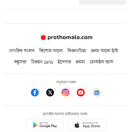
নাগরিক সংবাদ
কিশোর আলো
বিজ্ঞানচিন্তা
প্রথম আলো ট্রাস্ট
বন্ধুসভা
চিরন্তন ১৯৭১
ইপেপার
প্রথমা
মোবাইল ভ্যাস
অনুসরণ করুন
মোবাইল অ্যাপস ডাউনলোড করুন