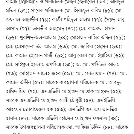
কমিটি চেয়ারম্যান ও পরিচালক মেজর জেনারেল (অব.) আবদুল
মতিন (৬৭); সাবেক পরিচালক মো. সিরাজুল করিম (৮১); মো.
জয়নাল আবেদীন (৭১); কাজী শহিদুল আলম (৭৭); সৈয়দ আবু
আসাদ (৭৭); তানভীর আহমেদ (৪০); মো. কামরুল হাসান
(৬৬); খুরশিদ-উল-আলম (৮৪); মোহাম্মদ নাসির উদ্দিন (৫৯);
মো. মোসাদ্দেক উল আলম (৬৩); মো. জাকির হোসেন (৬৩);
মো. কামাল হোসেন গাজী (৬২); আবু রেজা মো. ইয়াহিয়া (৬২);
মো. সাইফুল ইসলাম এফসিএ (৬৫); ড. মো. ফসিউল আলম
(৭৩); মোহাম্মদ সালেহ জহর (৫৯); মো. সোলায়মান (৭৪); মো.
কামাল উদ্দীন (৫৮); সাবেক ব্যবস্থাপনা পরিচালক মো. আবদুল
হামিদ মিয়া (৭২); এসএভিপি মোহাম্মদ মোস্তাক আহমদ (৫২);
সাবেক এসএভিপি মোহাম্মদ আলী চৌধুরী (৫৪); এসইভিপি
আহমেদ জোবায়েরুল হক (৫৩); এসভিপি এস এম তানভির
হাসান (৪৮); সাবেক এভিপি হোসেন মোহাম্মদ ফয়সাল (৪৪);
সাবেক উপব্যবস্থাপনা পরিচালক মো. আকিজ উদ্দিন (৪৪); সাবেক