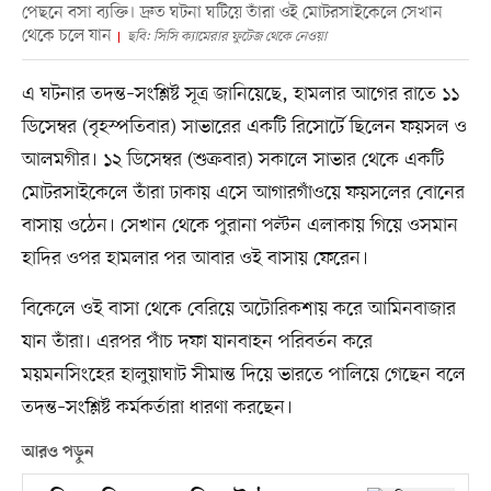
পেছনে বসা ব্যক্তি। দ্রুত ঘটনা ঘটিয়ে তাঁরা ওই মোটরসাইকেলে সেখান
থেকে চলে যান
ছবি: সিসি ক্যামেরার ফুটেজ থেকে নেওয়া
এ ঘটনার তদন্ত–সংশ্লিষ্ট সূত্র জানিয়েছে, হামলার আগের রাতে ১১
ডিসেম্বর (বৃহস্পতিবার) সাভারের একটি রিসোর্টে ছিলেন ফয়সল ও
আলমগীর। ১২ ডিসেম্বর (শুক্রবার) সকালে সাভার থেকে একটি
মোটরসাইকেলে তাঁরা ঢাকায় এসে আগারগাঁওয়ে ফয়সলের বোনের
বাসায় ওঠেন। সেখান থেকে পুরানা পল্টন এলাকায় গিয়ে ওসমান
হাদির ওপর হামলার পর আবার ওই বাসায় ফেরেন।
বিকেলে ওই বাসা থেকে বেরিয়ে অটোরিকশায় করে আমিনবাজার
যান তাঁরা। এরপর পাঁচ দফা যানবাহন পরিবর্তন করে
ময়মনসিংহের হালুয়াঘাট সীমান্ত দিয়ে ভারতে পালিয়ে গেছেন বলে
তদন্ত–সংশ্লিষ্ট কর্মকর্তারা ধারণা করছেন।
আরও পড়ুন