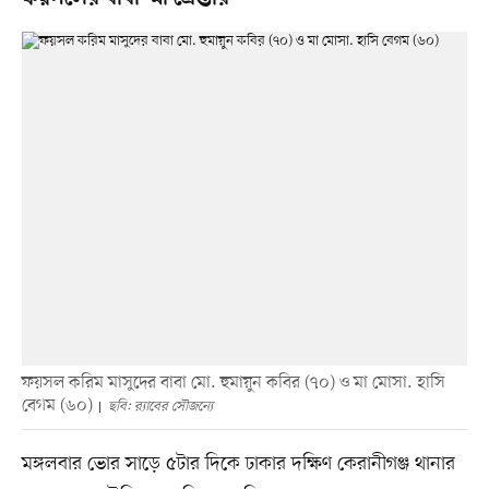
ফয়সল করিম মাসুদের বাবা মো. হুমায়ুন কবির (৭০) ও মা মোসা. হাসি
বেগম (৬০)
ছবি: র‌্যাবের সৌজন্যে
মঙ্গলবার ভোর সাড়ে ৫টার দিকে ঢাকার দক্ষিণ কেরানীগঞ্জ থানার