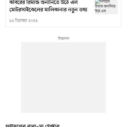
কবিরের রিমান্ড শুনানিতে উঠে এল
মোটরসাইকেলের মালিকানার নতুন তথ্য
১৬ ডিসেম্বর ২০২৫
ফয়সলের বাবা–মা গ্রেপ্তার