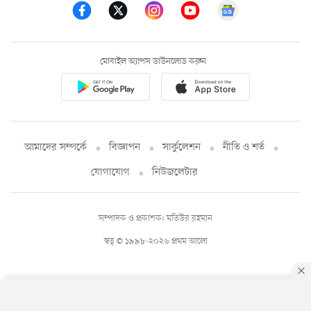
মোবাইল অ্যাপস ডাউনলোড করুন
আমাদের সম্পর্কে
বিজ্ঞাপন
সার্কুলেশন
নীতি ও শর্ত
যোগাযোগ
নিউজলেটার
সম্পাদক ও প্রকাশক: মতিউর রহমান
স্বত্ব © ১৯৯৮-২০২৬ প্রথম আলো