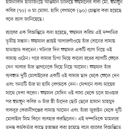
হাসনাবাদ হাউজিংয়ে অভিযান চালিয়ে ফয়সলের বাবা মো. হুমায়ুন
কবির (৭০) ও মা মোসা. হাসি বেগমকে (৬০) গ্রেপ্তার করা হয়েছে
বলে র‌্যাব জানিয়েছে।
র‌্যাবের এক বিজ্ঞপ্তিতে বলা হয়েছে, ফয়সল করিম এই দম্পতির
তৃতীয় সন্তান। ফয়সাল প্রায়ই আগারগাঁওয়ে তাঁর বোনের বাসায়
যাতায়াত করতেন। ঘটনার দিন ফয়সল একটি ব্যাগ নিয়ে ওই
বাসায় ওঠেন। পরে বাসার চিপা দিয়ে কালো রঙের ব্যাগটি ফেলে
দেন আবার তাঁর ভাগনেকে দিয়ে নিয়ে আসেন। ফয়সল তাঁর
ব্যবহৃত দুটি মোবাইলের একটি ওই বাসার ছাদ থেকে ফেলে দেন
এবং অন্যটি তাঁর মা হাসি বেগমকে দেন। সেখানে বাবা-মায়ের
সাথে দেখা করেন। ফয়সল সেদিন ওই বাসা থেকে চলে যাওয়ার
পর হুমায়ুন কবির ও তাঁর স্ত্রী তাঁদের ছোট ছেলে হাসান মাহমুদ
বাবলুর কেরানীগঞ্জের বাসায় আসেন এবং তাঁরা জুরাইন থেকে দুটি
মোবাইল সিম কিনে ব্যবহার করছিলেন। এই দম্পতিকে মামলার
তদন্ত কর্মকর্তার কাছে হস্তান্তর করা হয়েছে বলে র‌্যাবের বিজ্ঞপ্তিতে