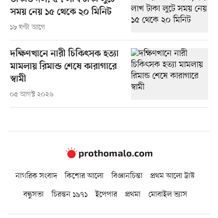
সময় নেয় ১৫ থেকে ২০ মিনিট
১৮ ঘণ্টা আগে
দক্ষিণখানে নারী চিকিৎসক হত্যা
মামলায় রিমান্ড শেষে কারাগারে
স্বামী
০৫ আগস্ট ২০২৬
নাগরিক সংবাদ
কিশোর আলো
বিজ্ঞানচিন্তা
প্রথম আলো ট্রাস্ট
বন্ধুসভা
চিরন্তন ১৯৭১
ইপেপার
প্রথমা
মোবাইল ভ্যাস