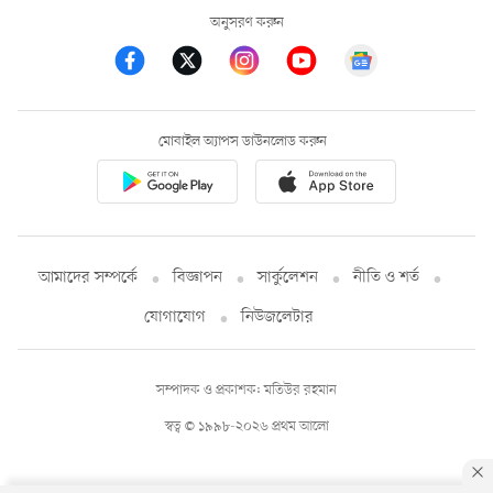
অনুসরণ করুন
মোবাইল অ্যাপস ডাউনলোড করুন
আমাদের সম্পর্কে
বিজ্ঞাপন
সার্কুলেশন
নীতি ও শর্ত
যোগাযোগ
নিউজলেটার
সম্পাদক ও প্রকাশক: মতিউর রহমান
স্বত্ব © ১৯৯৮-২০২৬ প্রথম আলো