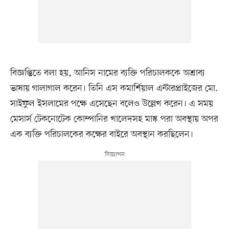
বিজ্ঞপ্তিতে বলা হয়, আনিস নামের ব্যক্তি পরিচালককে অশ্রাব্য
ভাষায় গালাগাল করেন। তিনি এস কমার্শিয়াল এন্টারপ্রাইজের মো.
সাইফুল ইসলামের পক্ষে এসেছেন বলেও উল্লেখ করেন। এ সময়
মেসার্স টেকনোটেক কোম্পানির খালেদসহ মাস্ক পরা অবস্থায় অপর
এক ব্যক্তি পরিচালকের কক্ষের বাইরে অবস্থান করছিলেন।