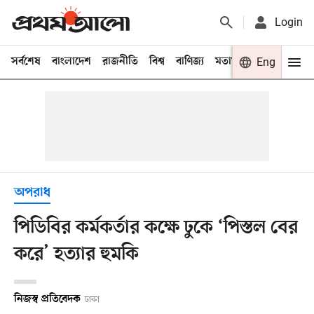
Login
সর্বশেষ
বাংলাদেশ
রাজনীতি
বিশ্ব
বাণিজ্য
মতামত
খেলা
Eng
বিনো
অপরাধ
পিডিবির কর্মকর্তার কক্ষে ঢুকে ‘পিস্তল বের
করে’ হত্যার হুমকি
নিজস্ব প্রতিবেদক
ঢাকা