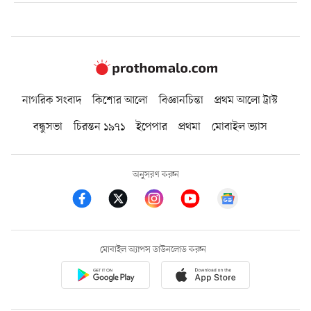
নাগরিক সংবাদ
কিশোর আলো
বিজ্ঞানচিন্তা
প্রথম আলো ট্রাস্ট
বন্ধুসভা
চিরন্তন ১৯৭১
ইপেপার
প্রথমা
মোবাইল ভ্যাস
অনুসরণ করুন
মোবাইল অ্যাপস ডাউনলোড করুন