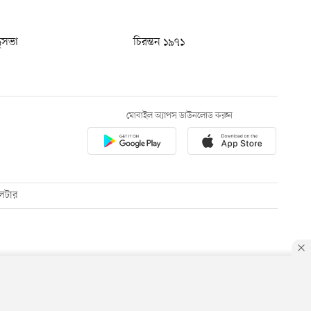
ধুসভা
চিরন্তন ১৯৭১
মোবাইল অ্যাপস ডাউনলোড করুন
েটার