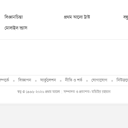
বিজ্ঞানচিন্তা
প্রথম আলো ট্রাস্ট
বন্
মোবাইল ভ্যাস
্পর্কে
বিজ্ঞাপন
সার্কুলেশন
নীতি ও শর্ত
যোগাযোগ
নিউজল
স্বত্ব © ১৯৯৮-২০২৬ প্রথম আলো
সম্পাদক ও প্রকাশক: মতিউর রহমান