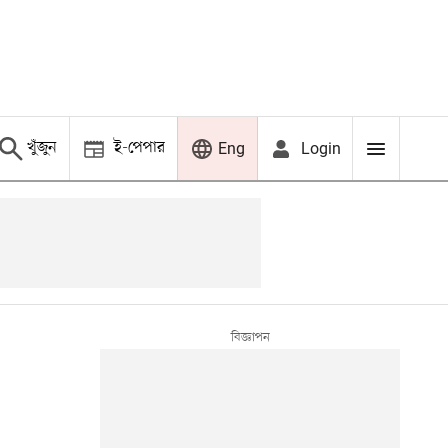
খুঁজুন
ই-পেপার
Login
Eng