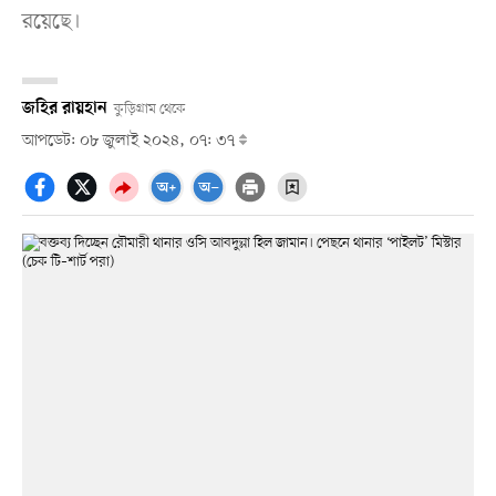
রয়েছে।
জহির রায়হান
কুড়িগ্রাম থেকে
আপডেট: ০৮ জুলাই ২০২৪, ০৭: ৩৭