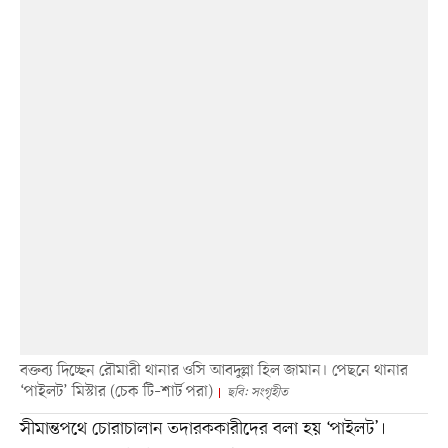
বক্তব্য দিচ্ছেন রৌমারী থানার ওসি আবদুল্লা হিল জামান। পেছনে থানার
‘পাইলট’ মিস্টার (চেক টি–শার্ট পরা)
ছবি: সংগৃহীত
সীমান্তপথে চোরাচালান তদারককারীদের বলা হয় ‘পাইলট’।