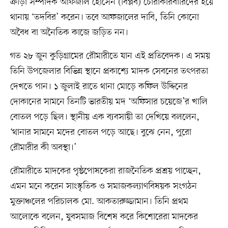
ক্রীড়া সম্পাদক আফজাল হোসেন (বিপ্লব) চোরাকারবারিদের হয়ে
থানায় ‘তদবির’ করেন। তবে আফজালের দাবি, তিনি কোনো
অবৈধ বা অনৈতিক কাজে জড়িত নন।
গত ২৮ জুন কুড়িগ্রামের রৌমারীতে যান এই প্রতিবেদক। এ সময়
তিনি উপজেলার বিভিন্ন স্থানে প্রকাশ্যে মাদক সেবনের তৎপরতা
দেখতে পান। ১ জুলাই রাতে থানা মোড়ে কফিল উদ্দিনের
দোকানের সামনে তিনটি ভারতীয় মদ ‘অফিসার চয়েজে’র খালি
বোতল পড়ে ছিল। স্থানীয় এক ব্যবসায়ী তা দেখিয়ে বললেন,
‘থানার সামনে মদের বোতল পড়ে আছে। বুঝে নেন, পুরো
রৌমারীর কী অবস্থা।’
রৌমারীতে মাদকের পৃষ্ঠপোষকেরা রাজনৈতিক প্রশ্রয় পাচ্ছেন,
এমন মনে করেন সাংস্কৃতিক ও সমাজকল্যাণবিষয়ক সংগঠন
মুক্তাঞ্চলের পরিচালক মো. আকতারুজ্জামান। তিনি প্রথম
আলোকে বলেন, যুবসমাজ বিশেষ করে কিশোরেরা মাদকের