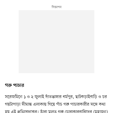
গরু পাচার
সরেজমিনে ১ ও ২ জুলাই দাঁতভাঙ্গার ধর্মপুর, ছাটকড়াইবাড়ি ও চর
গয়টাপাড়া সীমান্ত এলাকায় গিয়ে পাঁচ গরু পাচারকারীর সঙ্গে কথা
হয় এই প্রতিবেদকের। তাঁরা মূলত গরু চোরাকারবারিদের (মহাজন)