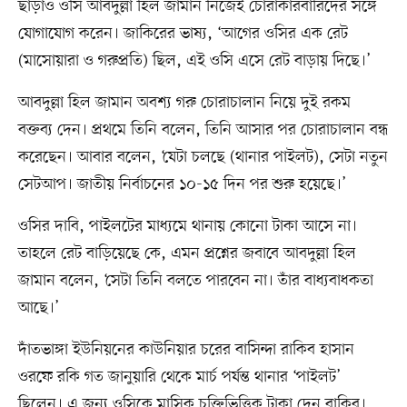
ছাড়াও ওসি আবদুল্লা হিল জামান নিজেই চোরাকারবারিদের সঙ্গে
যোগাযোগ করেন। জাকিরের ভাষ্য, ‘আগের ওসির এক রেট
(মাসোয়ারা ও গরুপ্রতি) ছিল, এই ওসি এসে রেট বাড়ায় দিছে।’
আবদুল্লা হিল জামান অবশ্য গরু চোরাচালান নিয়ে দুই রকম
বক্তব্য দেন। প্রথমে তিনি বলেন, তিনি আসার পর চোরাচালান বন্ধ
করেছেন। আবার বলেন, ‘যেটা চলছে (থানার পাইলট), সেটা নতুন
সেটআপ। জাতীয় নির্বাচনের ১০-১৫ দিন পর শুরু হয়েছে।’
ওসির দাবি, পাইলটের মাধ্যমে থানায় কোনো টাকা আসে না।
তাহলে রেট বাড়িয়েছে কে, এমন প্রশ্নের জবাবে আবদুল্লা হিল
জামান বলেন, ‘সেটা তিনি বলতে পারবেন না। তাঁর বাধ্যবাধকতা
আছে।’
দাঁতভাঙ্গা ইউনিয়নের কাউনিয়ার চরের বাসিন্দা রাকিব হাসান
ওরফে রকি গত জানুয়ারি থেকে মার্চ পর্যন্ত থানার ‘পাইলট’
ছিলেন। এ জন্য ওসিকে মাসিক চুক্তিভিত্তিক টাকা দেন রাকিব।