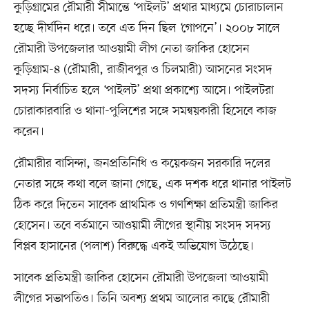
কুড়িগ্রামের রৌমারী সীমান্তে ‘পাইলট’ প্রথার মাধ্যমে চোরাচালান
হচ্ছে দীর্ঘদিন ধরে। তবে এত দিন ছিল ‘গোপনে’। ২০০৮ সালে
রৌমারী উপজেলার আওয়ামী লীগ নেতা জাকির হোসেন
কুড়িগ্রাম-৪ (রৌমারী, রাজীবপুর ও চিলমারী) আসনের সংসদ
সদস্য নির্বাচিত হলে ‘পাইলট’ প্রথা প্রকাশ্যে আসে। পাইলটরা
চোরাকারবারি ও থানা-পুলিশের সঙ্গে সমন্বয়কারী হিসেবে কাজ
করেন।
রৌমারীর বাসিন্দা, জনপ্রতিনিধি ও কয়েকজন সরকারি দলের
নেতার সঙ্গে কথা বলে জানা গেছে, এক দশক ধরে থানার পাইলট
ঠিক করে দিতেন সাবেক প্রাথমিক ও গণশিক্ষা প্রতিমন্ত্রী জাকির
হোসেন। তবে বর্তমানে আওয়ামী লীগের স্থানীয় সংসদ সদস্য
বিপ্লব হাসানের (পলাশ) বিরুদ্ধে একই অভিযোগ উঠেছে।
সাবেক প্রতিমন্ত্রী জাকির হোসেন রৌমারী উপজেলা আওয়ামী
লীগের সভাপতিও। তিনি অবশ্য প্রথম আলোর কাছে রৌমারী