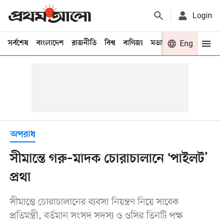
Login
সর্বশেষ
বাংলাদেশ
রাজনীতি
বিশ্ব
বাণিজ্য
মতামত
খেলা
Eng
বিনো
অপরাধ
সীমান্তে গরু–মাদক চোরাচালানে ‘পাইলট’
প্রথা
সীমান্তে চোরাচালানের ব্যবসা নিয়ন্ত্রণ নিয়ে সাবেক
প্রতিমন্ত্রী, বর্তমান সংসদ সদস্য ও ওসির তিনটি পক্ষ