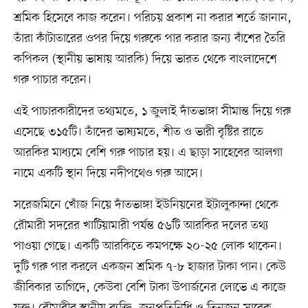
শ্রমিক হিসেবে কাজ করেন। পরিচয় প্রকাশ না করার শর্তে জানান,
তাঁরা কাঁটাতারের ওপর দিয়ে গরুকে পার করার জন্য বাঁশের তৈরি
কপিকল (স্থানীয় ভাষায় আরকি) দিয়ে ভারত থেকে বাংলাদেশে
গরু পাচার করেন।
এই পাচারকারীদের তথ্যমতে, ১ জুলাই দাঁতভাঙ্গা সীমান্ত দিয়ে গরু
এসেছে ৩১৫টি। তাঁদের ভাষ্যমতে, শীত ও ভারী বৃষ্টির রাতে
আরকির মাধ্যমে বেশি গরু পাচার হয়। এ ছাড়া সাহেবের আলগা
নামে একটি স্থান দিয়ে নদীপথেও গরু আসে।
সরেজমিনে খোঁজ নিয়ে দাঁতভাঙ্গা ইউনিয়নের ইটালুকান্দা থেকে
রৌমারী সদরের খাটিয়ামারী পর্যন্ত ৫৬টি আরকির দলের তথ্য
পাওয়া গেছে। একটি আরকিতে কমপক্ষে ২০-২৫ লোক থাকেন।
দুটি গরু পার করলে একজন শ্রমিক ৭-৮ হাজার টাকা পান। কেউ
জীবিকার তাগিদে, কেউবা বেশি টাকা উপার্জনের লোভে এ কাজে
যুক্ত। রৌমারীর স্থানীয় ব্যক্তি, জনপ্রতিনিধি ও তিনজন সাবেক