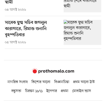
স্বামী
০৫ আগস্ট ২০২৬
সাবেক যুগ্ম সচিব জগলুল
কারাগারে, রিমান্ড শুনানি
বৃহস্পতিবার
০৫ আগস্ট ২০২৬
নাগরিক সংবাদ
কিশোর আলো
বিজ্ঞানচিন্তা
প্রথম আলো ট্রাস্ট
বন্ধুসভা
চিরন্তন ১৯৭১
ইপেপার
প্রথমা
মোবাইল ভ্যাস