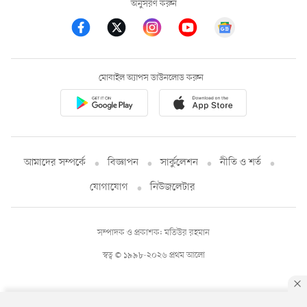
অনুসরণ করুন
মোবাইল অ্যাপস ডাউনলোড করুন
আমাদের সম্পর্কে
বিজ্ঞাপন
সার্কুলেশন
নীতি ও শর্ত
যোগাযোগ
নিউজলেটার
সম্পাদক ও প্রকাশক: মতিউর রহমান
স্বত্ব © ১৯৯৮-২০২৬ প্রথম আলো