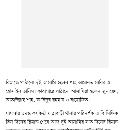
রিমান্ডে পাঠানো দুই আসামি হলেন শাহ আমানত সাবির ও
হোসাইন তানিম। কারাগারে পাঠানো আসামিরা হলেন জুনায়েদ,
আতাউল্লাহ শাহ, আবিদুর রহমান ও বায়োজিত।
মামলার তদন্ত কর্মকর্তা যাত্রাবাড়ী থানার পরিদর্শক এ বি সিদ্দিক
তিন দিনের রিমান্ড শেষে আজ দুই আসামির সাত দিনের রিমান্ড