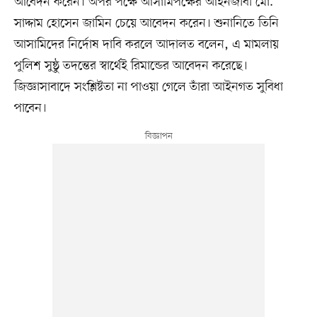
আবেদন করেন। অপর পক্ষে আসামিপক্ষের আইনজীবী মো.
সাদ্দাম হোসেন জামিন চেয়ে আবেদন করেন। শুনানিতে তিনি
আসামিদের নির্দোষ দাবি করলে আদালত বলেন, এ মামলায়
পুলিশ সুষ্ঠু তদন্তের স্বার্থেই রিমান্ডের আবেদন করেছে।
জিজ্ঞাসাবাদে সংশ্লিষ্টতা না পাওয়া গেলে তাঁরা আইনগত সুবিধা
পাবেন।