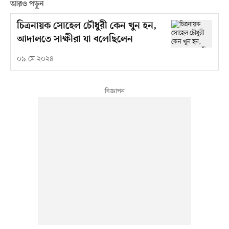
আরও পড়ুন
চিত্রনায়ক সোহেল চৌধুরী কেন খুন হন,
আদালতে সাক্ষীরা যা বলেছিলেন
০৯ মে ২০২৪