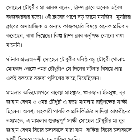
সোহেল চৌধুরীর মা আরও বলেন, ট্রাম্প ক্লাবে অনেক অবৈধ
কাজকারবার হতো। ওই ক্লাবের পাশে বড় জামে মসজিদ। মুসল্লিরা
ক্লাবের অসামাজিক ও অন্যায় কাজকর্মের বিষয়ে অনেক প্রতিবাদ
করেছেন, বাধা দিয়েছে। কিন্তু ট্রাম্প ক্লাব কর্তৃপক্ষ কোনো বাধা
মানেনি।
ঘটনার প্রত্যক্ষদর্শী সোহেল চৌধুরীর ঘনিষ্ঠ বন্ধু চৌধুরী গোলাম
মোহম্মদ ওরফে ওমর চৌধুরীও সে দিনের ঘটনার বিষয়ে প্রায়
একই রকমের বক্তব্য পুলিশের কাছে দিয়েছিলেন।
মামলার অভিযোগপত্রে রাবেয়া মাহফুজ, ফারজানা ইউসুফ, নূর
জাহান বেগম ও ওমর চৌধুরী এ হত্যা মামলায় রাষ্ট্রপক্ষের সাক্ষী
ছিলেন। অবশ্য সহকারী পাবলিক প্রসিকিউটর সাদিয়া আফরীনের
তথ্যমতে, এ মামলার গুরুত্বপূর্ণ সাক্ষী সোহেল চৌধুরীর মা নূর
জাহান বেগম বিচার চলাকালে মারা যান। বাকিরা বিচার চলাকালে
সাক্ষী হিসেবে আদালতে হাজির হননি।