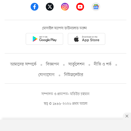
মোবাইল অ্যাপস ডাউনলোড করুন
আমাদের সম্পর্কে
বিজ্ঞাপন
সার্কুলেশন
নীতি ও শর্ত
যোগাযোগ
নিউজলেটার
সম্পাদক ও প্রকাশক: মতিউর রহমান
স্বত্ব © ১৯৯৮-২০২৬ প্রথম আলো