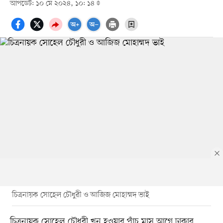
আপডেট: ১০ মে ২০২৪, ১০: ১৪
চিত্রনায়ক সোহেল চৌধুরী ও আজিজ মোহাম্মদ ভাই
চিত্রনায়ক সোহেল চৌধুরী খুন হওয়ার পাঁচ মাস আগে ঢাকার