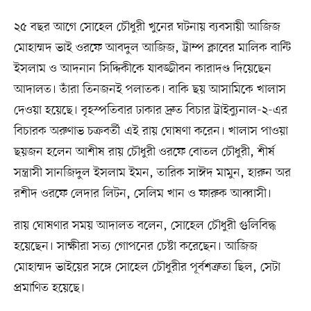
২৫ বছর আগে সোহেল চৌধুরী খুনের ঘটনায় ব্যবসায়ী আজিজ
মোহাম্মদ ভাই ওরফে আবদুল আজিজ, ট্রাম্প ক্লাবের মালিক বান্টি
ইসলাম ও আদনান সিদ্দিকীকে যাবজ্জীবন কারাদণ্ড দিয়েছেন
আদালত। তাঁরা তিনজনই পলাতক। বাকি ছয় আসামিকে খালাস
দেওয়া হয়েছে। বৃহস্পতিবার ঢাকার দ্রুত বিচার ট্রাইব্যুনাল-২-এর
বিচারক অরুণাভ চক্রবর্তী এই রায় ঘোষণা করেন। খালাস পাওয়া
ছয়জন হলেন আশীষ রায় চৌধুরী ওরফে বোতল চৌধুরী, শীর্ষ
সন্ত্রাসী সানজিদুল ইসলাম ইমন, তারিক সাঈদ মামুন, হারুন অর
রশীদ ওরফে লেদার লিটন, সেলিম খান ও ফারুক আব্বাসী।
রায় ঘোষণার সময় আদালত বলেন, সোহেল চৌধুরী গুলিবিদ্ধ
হয়েছেন। সাক্ষীরা সত্য গোপনের চেষ্টা করেছেন। আজিজ
মোহাম্মদ ভাইয়ের সঙ্গে সোহেল চৌধুরীর পূর্বশত্রুতা ছিল, সেটা
প্রমাণিত হয়েছে।