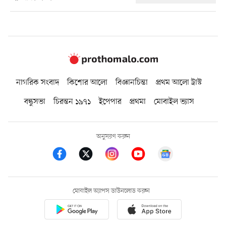
নাগরিক সংবাদ
কিশোর আলো
বিজ্ঞানচিন্তা
প্রথম আলো ট্রাস্ট
বন্ধুসভা
চিরন্তন ১৯৭১
ইপেপার
প্রথমা
মোবাইল ভ্যাস
অনুসরণ করুন
মোবাইল অ্যাপস ডাউনলোড করুন