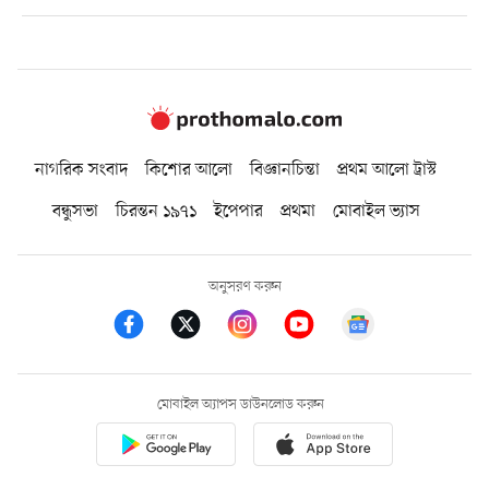
নাগরিক সংবাদ
কিশোর আলো
বিজ্ঞানচিন্তা
প্রথম আলো ট্রাস্ট
বন্ধুসভা
চিরন্তন ১৯৭১
ইপেপার
প্রথমা
মোবাইল ভ্যাস
অনুসরণ করুন
মোবাইল অ্যাপস ডাউনলোড করুন