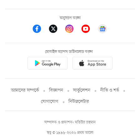
অনুসরণ করুন
মোবাইল অ্যাপস ডাউনলোড করুন
আমাদের সম্পর্কে
বিজ্ঞাপন
সার্কুলেশন
নীতি ও শর্ত
যোগাযোগ
নিউজলেটার
সম্পাদক ও প্রকাশক: মতিউর রহমান
স্বত্ব © ১৯৯৮-২০২৬ প্রথম আলো