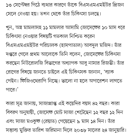
১৩ সেপ্টেম্বর পিঠে ব্যথার কারণে তাঁকে বিএসএমএমইউর প্রিজন
সেলে নেওয়া হয়। তখন থেকে তাঁর চিকিৎসা চলছে।
খুন, অস্ত্র মামলাসহ ১১ মামলার আসামি জোসেফের ১০ মাস ধরে
চিকিৎসা নেওয়ার বিষয়টি গতকাল নিশ্চিত করেন
বিএসএমএমইউর পরিচালক (হাসপাতাল) আবদুল মজিদ। তাঁর
দপ্তরে গেলে প্রথম আলোকে তিনি বলেন, জোসেফের চিকিৎসা
করছেন নিউরোলজি বিভাগের অধ্যাপক আবু নাসার রিজভী। তাঁর
রোগের বিষয়ে জানতে চাইলে এই চিকিৎসক জানান, ‘ব্যাক
পেইন। ফিজিওথেরাপি নিচ্ছে। ভালো না হলে অপারেশন লাগতে
পারে।’
কারা সূত্র জানায়, সাজাপ্রাপ্ত এই কয়েদির বয়স ৪২ বছর। কারা
বিবরণ অনুযায়ী, জোসেফ মোট সাজা খেটেছেন ১২ বছর ১২ দিন
এবং সাজা মওকুফ (রেয়াত) পেয়েছেন ৯ মাস ১৪ দিন। তাঁর
সম্ভাব্য মুক্তির তারিখ জরিমানা দিলে ২০৩৮ সালের ২৪ জানুয়ারি।