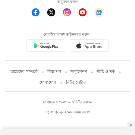
অনুসরণ করুন
মোবাইল অ্যাপস ডাউনলোড করুন
আমাদের সম্পর্কে
বিজ্ঞাপন
সার্কুলেশন
নীতি ও শর্ত
যোগাযোগ
নিউজলেটার
সম্পাদক ও প্রকাশক: মতিউর রহমান
স্বত্ব © ১৯৯৮-২০২৬ প্রথম আলো