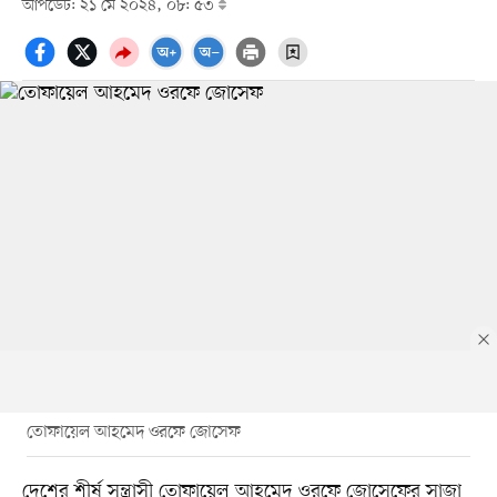
আপডেট: ২১ মে ২০২৪, ০৮: ৫৩
তোফায়েল আহমেদ ওরফে জোসেফ
দেশের শীর্ষ সন্ত্রাসী তোফায়েল আহমেদ ওরফে জোসেফের সাজা