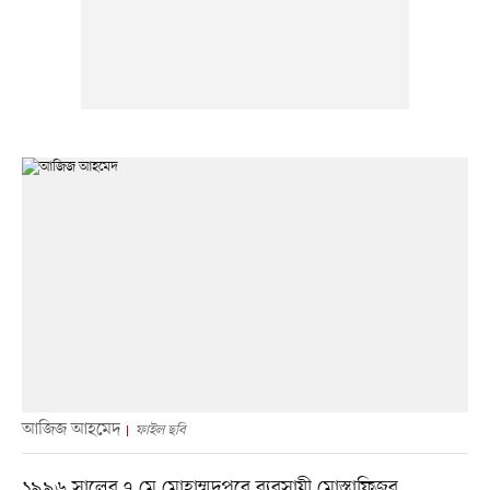
আজিজ আহমেদ
ফাইল ছবি
১৯৯৬ সালের ৭ মে মোহাম্মদপুরে ব্যবসায়ী মোস্তাফিজুর