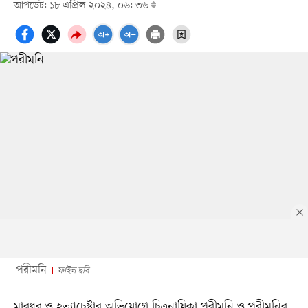
আপডেট: ১৮ এপ্রিল ২০২৪, ০৬: ৩৬
পরীমনি
ফাইল ছবি
মারধর ও হত্যাচেষ্টার অভিযোগে চিত্রনায়িকা পরীমনি ও পরীমনির