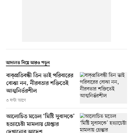
আদালত নিয়ে আরও পড়ুন
বাক্প্রতিবন্ধী তিন ভাই পরিবারের
বোঝা নন, নীরবতার শক্তিতেই
আত্মনির্ভরশীল
৩ ঘণ্টা আগে
আলোচিত মডেল ‘মিষ্টি সুবাসকে’
হত্যাচেষ্টা মামলায় গ্রেপ্তার
দেখানোর আদেশ