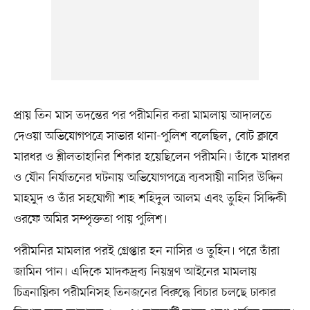
প্রায় তিন মাস তদন্তের পর পরীমনির করা মামলায় আদালতে
দেওয়া অভিযোগপত্রে সাভার থানা-পুলিশ বলেছিল, বোট ক্লাবে
মারধর ও শ্লীলতাহানির শিকার হয়েছিলেন পরীমনি। তাঁকে মারধর
ও যৌন নির্যাতনের ঘটনায় অভিযোগপত্রে ব্যবসায়ী নাসির উদ্দিন
মাহমুদ ও তাঁর সহযোগী শাহ শহিদুল আলম এবং তুহিন সিদ্দিকী
ওরফে অমির সম্পৃক্ততা পায় পুলিশ।
পরীমনির মামলার পরই গ্রেপ্তার হন নাসির ও তুহিন। পরে তাঁরা
জামিন পান। এদিকে মাদকদ্রব্য নিয়ন্ত্রণ আইনের মামলায়
চিত্রনায়িকা পরীমনিসহ তিনজনের বিরুদ্ধে বিচার চলছে ঢাকার