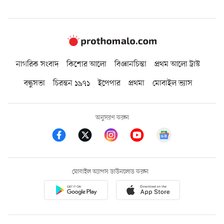
নাগরিক সংবাদ
কিশোর আলো
বিজ্ঞানচিন্তা
প্রথম আলো ট্রাস্ট
বন্ধুসভা
চিরন্তন ১৯৭১
ইপেপার
প্রথমা
মোবাইল ভ্যাস
অনুসরণ করুন
মোবাইল অ্যাপস ডাউনলোড করুন