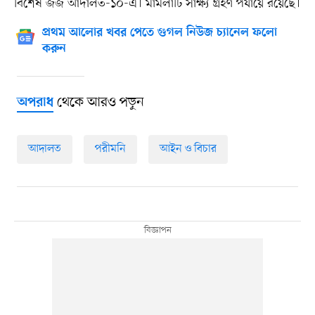
বিশেষ জজ আদালত-১০-এ। মামলাটি সাক্ষ্য গ্রহণ পর্যায়ে রয়েছে।
প্রথম আলোর খবর পেতে গুগল নিউজ চ্যানেল ফলো
করুন
থেকে আরও পড়ুন
অপরাধ
আদালত
পরীমনি
আইন ও বিচার