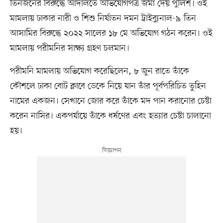
তিনজনের বিরুদ্ধে আদালতে অভিযোগপত্র জমা দেয় পুলিশ। ওই
মামলায় ঢাকার নারী ও শিশু নির্যাতন দমন ট্রাইব্যুনাল-৯ তিন
আসামির বিরুদ্ধে ২০২২ সালের ১৮ মে অভিযোগ গঠন করেন। ওই
মামলায় পরীমনির সাক্ষ্য গ্রহণ চলমান।
পরীমনি মামলায় অভিযোগ করেছিলেন, ৮ জুন রাতে তাঁকে
কৌশলে ঢাকা বোট ক্লাবে ডেকে নিয়ে যান তাঁর পূর্বপরিচিত তুহিন
নামের একজন। সেখানে জোর করে তাঁকে মদ পান করানোর চেষ্টা
করেন নাসির। একপর্যায়ে তাঁকে ধর্ষণের এবং হত্যার চেষ্টা চালানো
হয়।