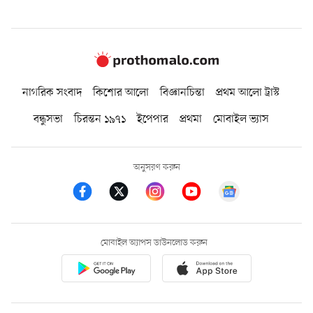
নাগরিক সংবাদ
কিশোর আলো
বিজ্ঞানচিন্তা
প্রথম আলো ট্রাস্ট
বন্ধুসভা
চিরন্তন ১৯৭১
ইপেপার
প্রথমা
মোবাইল ভ্যাস
অনুসরণ করুন
মোবাইল অ্যাপস ডাউনলোড করুন