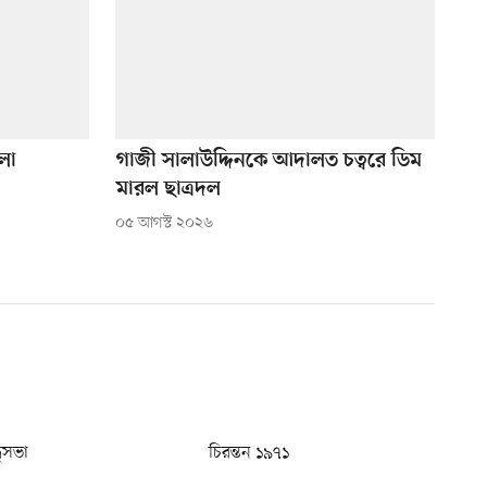
লা
গাজী সালাউদ্দিনকে আদালত চত্বরে ডিম
মারল ছাত্রদল
০৫ আগস্ট ২০২৬
ধুসভা
চিরন্তন ১৯৭১