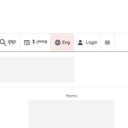
খুঁজুন
ই-পেপার
Login
Eng