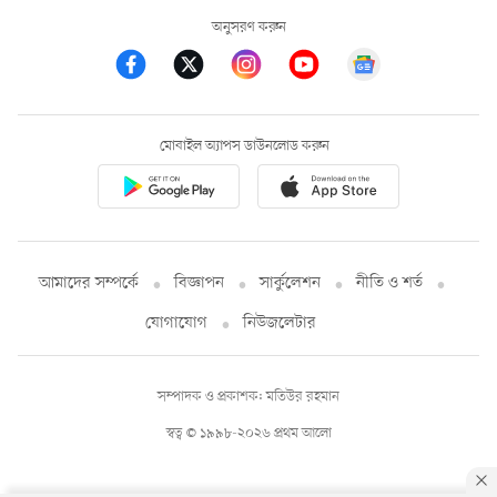
অনুসরণ করুন
মোবাইল অ্যাপস ডাউনলোড করুন
আমাদের সম্পর্কে
বিজ্ঞাপন
সার্কুলেশন
নীতি ও শর্ত
যোগাযোগ
নিউজলেটার
সম্পাদক ও প্রকাশক: মতিউর রহমান
স্বত্ব © ১৯৯৮-২০২৬ প্রথম আলো