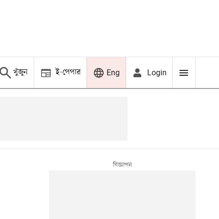
খুঁজুন
ই-পেপার
Login
Eng