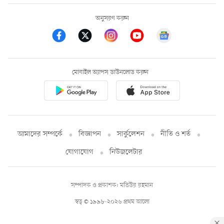
অনুসরণ করুন
মোবাইল অ্যাপস ডাউনলোড করুন
আমাদের সম্পর্কে
বিজ্ঞাপন
সার্কুলেশন
নীতি ও শর্ত
যোগাযোগ
নিউজলেটার
সম্পাদক ও প্রকাশক: মতিউর রহমান
স্বত্ব © ১৯৯৮-২০২৬ প্রথম আলো