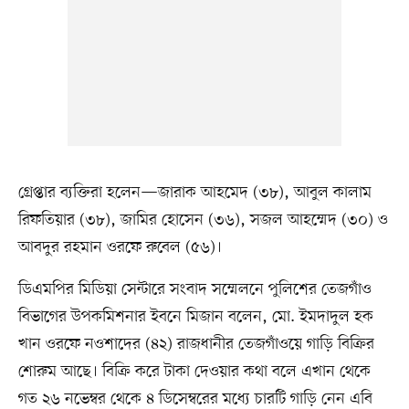
গ্রেপ্তার ব্যক্তিরা হলেন—জারাক আহমেদ (৩৮), আবুল কালাম
রিফতিয়ার (৩৮), জামির হোসেন (৩৬), সজল আহম্মেদ (৩০) ও
আবদুর রহমান ওরফে রুবেল (৫৬)।
ডিএমপির মিডিয়া সেন্টারে সংবাদ সম্মেলনে পুলিশের তেজগাঁও
বিভাগের উপকমিশনার ইবনে মিজান বলেন, মো. ইমদাদুল হক
খান ওরফে নওশাদের (৪২) রাজধানীর তেজগাঁওয়ে গাড়ি বিক্রির
শোরুম আছে। বিক্রি করে টাকা দেওয়ার কথা বলে এখান থেকে
গত ২৬ নভেম্বর থেকে ৪ ডিসেম্বরের মধ্যে চারটি গাড়ি নেন এবি