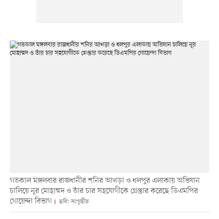
গতকাল মঙ্গলবার রাজধানীর শনির আখড়া ও ধলপুর এলাকায় অভিযান
চালিয়ে নূর মোহাম্মদ ও তাঁর চার সহযোগীকে গ্রেপ্তার করেছে ডিএমপির
গোয়েন্দা বিভাগ
ছবি: সংগৃহীত