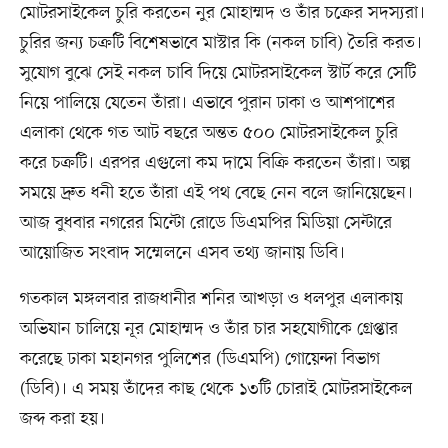
মোটরসাইকেল চুরি করতেন নুর মোহাম্মদ ও তাঁর চক্রের সদস্যরা।
চুরির জন্য চক্রটি বিশেষভাবে মাস্টার কি (নকল চাবি) তৈরি করত।
সুযোগ বুঝে সেই নকল চাবি দিয়ে মোটরসাইকেল স্টার্ট করে সেটি
নিয়ে পালিয়ে যেতেন তাঁরা। এভাবে পুরান ঢাকা ও আশপাশের
এলাকা থেকে গত আট বছরে অন্তত ৫০০ মোটরসাইকেল চুরি
করে চক্রটি। এরপর এগুলো কম দামে বিক্রি করতেন তাঁরা। অল্প
সময়ে দ্রুত ধনী হতে তাঁরা এই পথ বেছে নেন বলে জানিয়েছেন।
আজ বুধবার নগরের মিন্টো রোডে ডিএমপির মিডিয়া সেন্টারে
আয়োজিত সংবাদ সম্মেলনে এসব তথ্য জানায় ডিবি।
গতকাল মঙ্গলবার রাজধানীর শনির আখড়া ও ধলপুর এলাকায়
অভিযান চালিয়ে নূর মোহাম্মদ ও তাঁর চার সহযোগীকে গ্রেপ্তার
করেছে ঢাকা মহানগর পুলিশের (ডিএমপি) গোয়েন্দা বিভাগ
(ডিবি)। এ সময় তাঁদের কাছ থেকে ১৩টি চোরাই মোটরসাইকেল
জব্দ করা হয়।