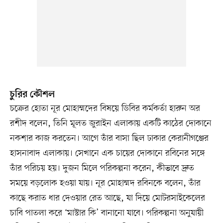
চুরির কৌশল
চক্রের হোতা নূর মোহাম্মদের বিষয়ে ডিবির কর্মকর্তা হারুন অর
রশীদ বলেন, তিনি মূলত জুরাইন এলাকায় একটি কাঠের দোকানে
নকশার কাজ করতেন। আগে তাঁর বাসা ছিল ঢাকার কেরানীগঞ্জের
হাসনাবাদ এলাকায়। সেখানে এক চায়ের দোকানে রবিনের সঙ্গে
তাঁর পরিচয় হয়। দুজন মিলে পরিকল্পনা করেন, কীভাবে দ্রুত
সময়ে বড়লোক হওয়া যায়। নূর মোহাম্মদ রবিনকে বলেন, তাঁর
কাছে করাত ধার দেওয়ার রেত আছে, যা দিয়ে মোটরসাইকেলের
চাবি পাতলা করে ‘মাস্টার কি’ বানানো যাবে। পরিকল্পনা অনুযায়ী