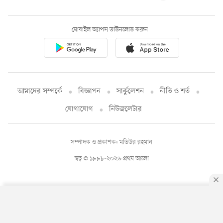
মোবাইল অ্যাপস ডাউনলোড করুন
আমাদের সম্পর্কে
বিজ্ঞাপন
সার্কুলেশন
নীতি ও শর্ত
যোগাযোগ
নিউজলেটার
সম্পাদক ও প্রকাশক: মতিউর রহমান
স্বত্ব © ১৯৯৮-২০২৬ প্রথম আলো
By using this site, you agree to our
Privacy Policy
.
OK