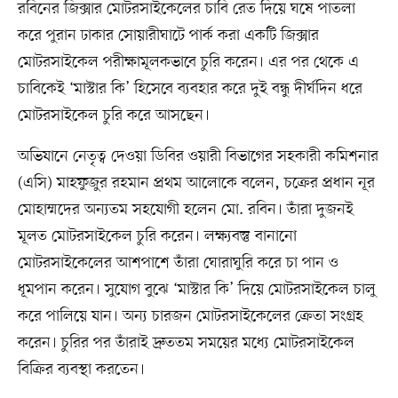
রবিনের জিক্সার মোটরসাইকেলের চাবি রেত দিয়ে ঘষে পাতলা
করে পুরান ঢাকার সোয়ারীঘাটে পার্ক করা একটি জিক্সার
মোটরসাইকেল পরীক্ষামূলকভাবে চুরি করেন। এর পর থেকে এ
চাবিকেই ‘মাস্টার কি’ হিসেবে ব্যবহার করে দুই বন্ধু দীর্ঘদিন ধরে
মোটরসাইকেল চুরি করে আসছেন।
অভিযানে নেতৃত্ব দেওয়া ডিবির ওয়ারী বিভাগের সহকারী কমিশনার
(এসি) মাহফুজুর রহমান প্রথম আলোকে বলেন, চক্রের প্রধান নূর
মোহাম্মদের অন্যতম সহযোগী হলেন মো. রবিন। তাঁরা দুজনই
মূলত মোটরসাইকেল চুরি করেন। লক্ষ্যবস্তু বানানো
মোটরসাইকেলের আশপাশে তাঁরা ঘোরাঘুরি করে চা পান ও
ধূমপান করেন। সুযোগ বুঝে ‘মাস্টার কি’ দিয়ে মোটরসাইকেল চালু
করে পালিয়ে যান। অন্য চারজন মোটরসাইকেলের ক্রেতা সংগ্রহ
করেন। চুরির পর তাঁরাই দ্রুততম সময়ের মধ্যে মোটরসাইকেল
বিক্রির ব্যবস্থা করতেন।