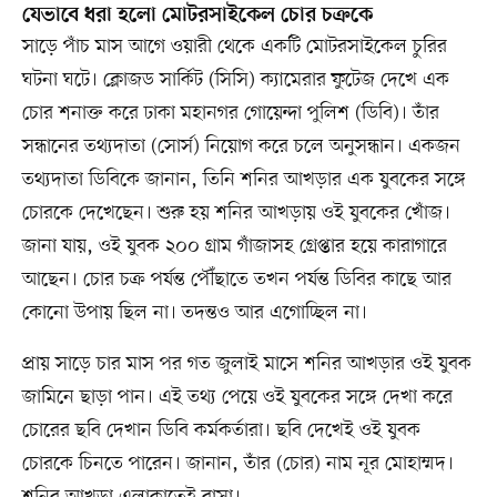
যেভাবে ধরা হলো মোটরসাইকেল চোর চক্রকে
সাড়ে পাঁচ মাস আগে ওয়ারী থেকে একটি মোটরসাইকেল চুরির
ঘটনা ঘটে। ক্লোজড সার্কিট (সিসি) ক্যামেরার ফুটেজ দেখে এক
চোর শনাক্ত করে ঢাকা মহানগর গোয়েন্দা পুলিশ (ডিবি)। তাঁর
সন্ধানের তথ্যদাতা (সোর্স) নিয়োগ করে চলে অনুসন্ধান। একজন
তথ্যদাতা ডিবিকে জানান, তিনি শনির আখড়ার এক যুবকের সঙ্গে
চোরকে দেখেছেন। শুরু হয় শনির আখড়ায় ওই যুবকের খোঁজ।
জানা যায়, ওই যুবক ২০০ গ্রাম গাঁজাসহ গ্রেপ্তার হয়ে কারাগারে
আছেন। চোর চক্র পর্যন্ত পৌঁছাতে তখন পর্যন্ত ডিবির কাছে আর
কোনো উপায় ছিল না। তদন্তও আর এগোচ্ছিল না।
প্রায় সাড়ে চার মাস পর গত জুলাই মাসে শনির আখড়ার ওই যুবক
জামিনে ছাড়া পান। এই তথ্য পেয়ে ওই যুবকের সঙ্গে দেখা করে
চোরের ছবি দেখান ডিবি কর্মকর্তারা। ছবি দেখেই ওই যুবক
চোরকে চিনতে পারেন। জানান, তাঁর (চোর) নাম নূর মোহাম্মদ।