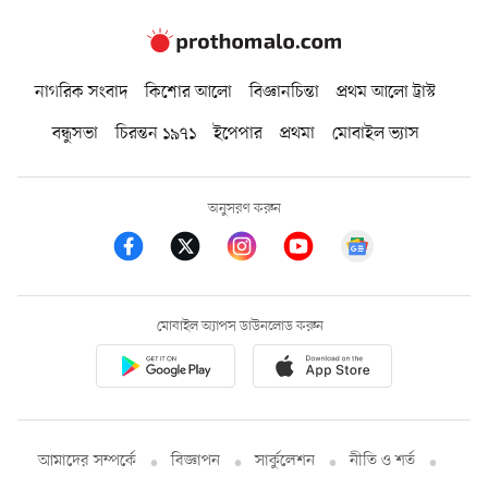
নাগরিক সংবাদ
কিশোর আলো
বিজ্ঞানচিন্তা
প্রথম আলো ট্রাস্ট
বন্ধুসভা
চিরন্তন ১৯৭১
ইপেপার
প্রথমা
মোবাইল ভ্যাস
অনুসরণ করুন
মোবাইল অ্যাপস ডাউনলোড করুন
আমাদের সম্পর্কে
বিজ্ঞাপন
সার্কুলেশন
নীতি ও শর্ত