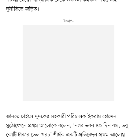
দুর্নীতিতে জড়িত।
জানতে চাইলে দুদকের সহকারী পরিচালক ইকরাম হোসেন
মুঠোফোনে প্রথম আলোকে বলেন, ‘নগর ভবন ৪০ দিন বন্ধ, তবু
কোটি টাকার তেল খরচ’ শীর্ষক একটি প্রতিবেদন প্রথম আলোয়