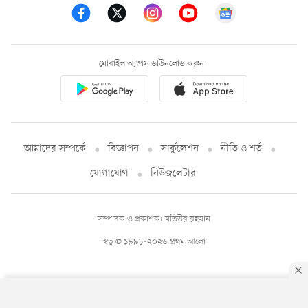
মোবাইল অ্যাপস ডাউনলোড করুন
আমাদের সম্পর্কে
বিজ্ঞাপন
সার্কুলেশন
নীতি ও শর্ত
যোগাযোগ
নিউজলেটার
সম্পাদক ও প্রকাশক: মতিউর রহমান
স্বত্ব © ১৯৯৮-২০২৬ প্রথম আলো