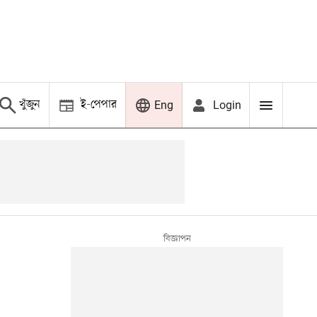
খুঁজুন
ই-পেপার
Login
Eng