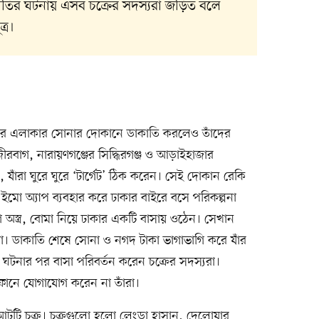
াতির ঘটনায় এসব চক্রের সদস্যরা জড়িত বলে
্র।
পাশের এলাকার সোনার দোকানে ডাকাতি করলেও তাঁদের
ীরবাগ, নারায়ণগঞ্জের সিদ্ধিরগঞ্জ ও আড়াইহাজার
যাঁরা ঘুরে ঘুরে ‘টার্গেট’ ঠিক করেন। সেই দোকান রেকি
 ইমো অ্যাপ ব্যবহার করে ঢাকার বাইরে বসে পরিকল্পনা
অস্ত্র, বোমা নিয়ে ঢাকার একটি বাসায় ওঠেন। সেখান
। ডাকাতি শেষে সোনা ও নগদ টাকা ভাগাভাগি করে যাঁর
ির ঘটনার পর বাসা পরিবর্তন করেন চক্রের সদস্যরা।
োফোনে যোগাযোগ করেন না তাঁরা।
আটটি চক্র। চক্রগুলো হলো লেংড়া হাসান, দেলোয়ার