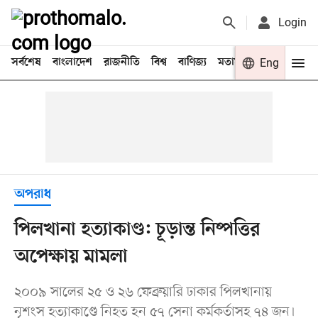
Login
সর্বশেষ
বাংলাদেশ
রাজনীতি
বিশ্ব
বাণিজ্য
মতামত
খেলা
Eng
বিনো
অপরাধ
পিলখানা হত্যাকাণ্ড: চূড়ান্ত নিষ্পত্তির
অপেক্ষায় মামলা
২০০৯ সালের ২৫ ও ২৬ ফেব্রুয়ারি ঢাকার পিলখানায়
নৃশংস হত্যাকাণ্ডে নিহত হন ৫৭ সেনা কর্মকর্তাসহ ৭৪ জন।