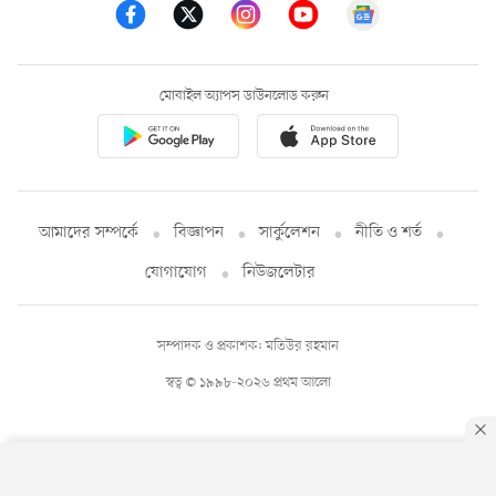
মোবাইল অ্যাপস ডাউনলোড করুন
আমাদের সম্পর্কে
বিজ্ঞাপন
সার্কুলেশন
নীতি ও শর্ত
যোগাযোগ
নিউজলেটার
সম্পাদক ও প্রকাশক: মতিউর রহমান
স্বত্ব © ১৯৯৮-২০২৬ প্রথম আলো