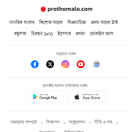
নাগরিক সংবাদ
কিশোর আলো
বিজ্ঞানচিন্তা
প্রথম আলো ট্রাস্ট
বন্ধুসভা
চিরন্তন ১৯৭১
ইপেপার
প্রথমা
মোবাইল ভ্যাস
অনুসরণ করুন
মোবাইল অ্যাপস ডাউনলোড করুন
আমাদের সম্পর্কে
বিজ্ঞাপন
সার্কুলেশন
নীতি ও শর্ত